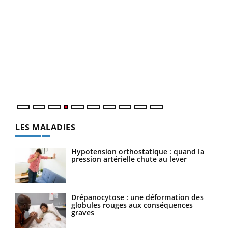
Dia
You
Le 
pers
ques
LES MALADIES
Hypotension orthostatique : quand la
pression artérielle chute au lever
Drépanocytose : une déformation des
globules rouges aux conséquences
graves