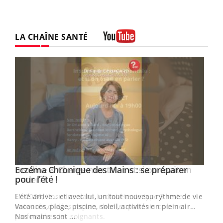
LA CHAÎNE SANTÉ
Youtube
Eczéma Chronique des Mains : se préparer
Youtube
Youtube
pour l’été !
L'été arrive… et avec lui, un tout nouveau rythme de vie !
Vacances, plage, piscine, soleil, activités en plein air…
Nos mains sont ...