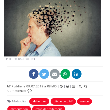
SIPHOTOGRAPHY/ISTOCK
Publié le 09.07.2019 à 08h00
|
|
|
|
|
Commenter
Mots clés :
alzheimer
déclin cognitif
melon
alimentation
refus de traitement