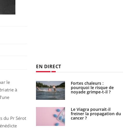
EN DIRECT
par le
e empêche-t-elle
Fortes chaleurs :
r la nuit ?
pourquoi le risque de
ériatrie à
noyade grimpe-t-il ?
d’une
 fin du comprimé
Le Viagra pourrait-il
 jours se profile-t-
freiner la propagation du
n ?
cancer ?
ts du Pr Sérot
Bénédicte