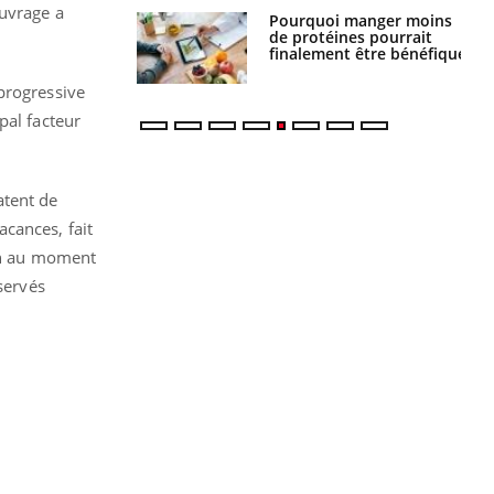
ouvrage a
i votre ventre
Pourquoi manger moins
il les premiers
de protéines pourrait
 vos vacances ?
finalement être bénéfique
progressive
pal facteur
atent de
cances, fait
ion au moment
servés