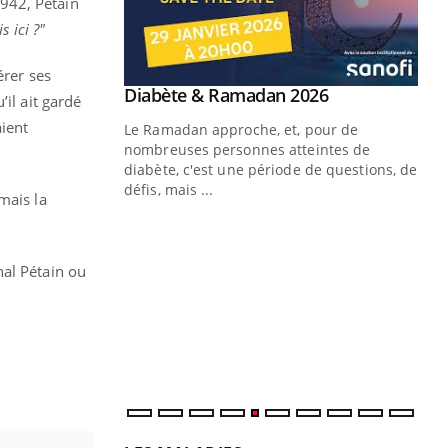
1942, Pétain
 ici ?"
érer ses
Youtube
 Mains : se
Diabète & Ramadan 2026
Youtube
u’il ait gardé
outube
ient
Le Ramadan approche, et, pour de
 un tout nouveau
nombreuses personnes atteintes de
plage, piscine,
diabète, c'est une période de questions, de
 air… Nos mains
défis, mais ...
mais la
Un
You
fac
pr
hal Pétain ou
Un 
mut
san
num