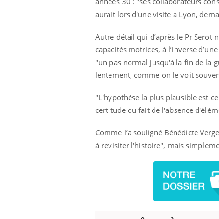
années 30 :
"ses collaborateurs const
Fatigue, irritabilité, brouillard mental ou
aurait lors d'une visite à Lyon, dem
même alopécie… Les symptômes de la
carence en fer sont multiples ce qui la rend
Autre détail qui d’après le Pr Serot
...
 Mains :
Ins
You
capacités motrices, à l’inverse d’u
Youtube
osa
"un pas normal jusqu'à la fin de la
aciles à aborder...
En 2
lentement, comme on le voit souvent 
poser des
rest
'un proche c'est
pat
"L'hypothèse la plus plausible est c
certitude du fait de l'absence d'élé
Comme l’a souligné Bénédicte Vergez
à revisiter l'histoire", mais simplem