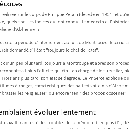
récoces
e réalisée sur le corps de Philippe Pétain (décédé en 1951) et qu’
vé,
quels sont les indices qui ont conduit le médecin et l’histori
aladie d’Alzheimer ?
ot cite la période d’internement au fort de Montrouge. Interné l
ait demandé s’il était "toujours le chef de l’état".
nt qu’un peu plus tard,
toujours à Montrouge et après son procès 
reconnaissait plus l’officier qui était en charge de le surveiller,
.
Trois ans plus tard, son état se dégrade. Le Pr Sérot explique q
itudes étranges, caractéristiques des patients atteints d’Alzhe
embrasser les religieuses" ou encore "tenir des propos obscènes".
emblaient évoluer lentement
taire avait manifesté des troubles de la mémoire bien plus tôt, dè