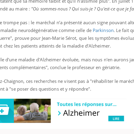
atent que sa mémoire faiblit et qu'il n'assimile plus". En juillet 
andé au maire :
"Où sommes-nous ? Qui suis-je ? Qu'est-ce que je fais
 ne trompe pas : le maréchal n’a présenté aucun signe pouvant alt
uline & Charge mentale : et si on
Eczéma Chronique des
tube
Youtube
ne maladie neurodégénérative comme celle de
Parkinson
. Le fait q
Youtube
Y
it en parler??
préparer pour l’été !
 guerre", prouve pour Jean-Marie Sérot, que les symptômes évolua
026, l'insuline dans le diabète de type 2
L'été arrive… et avec lui,
chez les patients atteints de la maladie d’Alzheimer.
e entourée d'idées reçues chez les
rythme de vie ! Vacances, 
ients comme parfois chez les soignants.
soleil, activités en plein
elle d'une maladie d'Alzheimer évoluée, mais nous n'en aurons ja
sont ...
ments complémentaires", conclue le professeur en gériatrie.
-Chaignon, ces recherches ne visent pas à "réhabiliter le maréc
ent à "se poser des questions et y répondre".