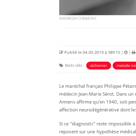
WIKIMEDIA COMMONS
Publié le 04.03.2019 à 08h15
|
|
Mots clés :
alzheimer
maladie int
Le maréchal français Philippe Pétain 
us : un cas
Comment oublier les
chez un touriste
écrans en vacances ?
médecin Jean-Marie Sérot. Dans un r
e
Amiens affirme qu’en 1940, soit pen
affection neurodégénérative dont le
 infantile : un
Toujours connectés :
s’interroge sur
comment le travail
 élevé en France
empiète de plus en plus
Si ce "diagnostic" reste impossible 
sur nos soirées
reposent sur une hypothèse médicale