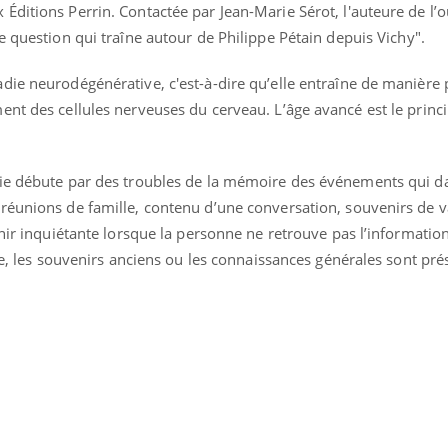
ditions Perrin. Contactée par Jean-Marie Sérot, l'auteure de l’
Cytomégalovirus : ce qui
Pourquo
change dans la prise en
gâche-t-
e question qui traîne autour de Philippe Pétain depuis Vichy".
charge des femmes
jours de
enceintes
die neurodégénérative, c'est-à-dire qu’elle entraîne de manière 
nt des cellules nerveuses du cerveau. L’âge avancé est le princi
die débute par des troubles de la mémoire des événements qui d
réunions de famille, contenu d’une conversation, souvenirs de va
venir inquiétante lorsque la personne ne retrouve pas l’informat
rse, les souvenirs anciens ou les connaissances générales sont pré