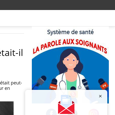
ait-il
était peut-
ur en
Publicité