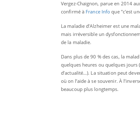
Vergez-Chaignon, parue en 2014 aux É
 à risque : ce jus
Cancer colorectal : une
ttire l'attention
stratégie simple aurait
confirmé à
France Info
que "c'est un
cheurs
changé la donne au Pays
basque
La maladie d’Alzheimer est une mala
mais irréversible un dysfonctionneme
de la maladie.
Dans plus de 90 % des cas, la mala
quelques heures ou quelques jours (
d’actualité…). La situation peut de
où on l’aide à se souvenir. À l’inve
beaucoup plus longtemps.