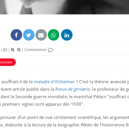
|
|
|
Commenter
estinale
souffrait-il de la
maladie d’Alzheimer
? C’est la théorie avancée 
Chikungunya, dengue,
La siest
West Nile : que se passe-
de dormi
écent article publié dans la
Revue de gériatrie
, le professeur de g
t-il dans le sud de la
France ?
dant la Seconde guerre mondiale, le maréchal Pétain "souffrait 
s premiers signes sont apparus dès 1930".
Les médicaments GLP-1
VIH : la
protègent-ils aussi les os
tous les
?
elle enfi
à prouver d’un point de vue strictement scientifique, les argumen
, élaborée à la lecture de la biographie
Pétain
de l’historienne 