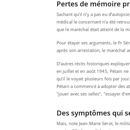
Pertes de mémoire p
Sachant qu’il n’y a pas eu d’autopsi
médical le concernant n’a été retrou
que le maréchal était atteint de la m
Pour étayer ses arguments, le Pr Sér
après son arrestation, le maréchal aur
D’autres récits historiques explique
en juillet et en août 1945, Pétain ne 
qu’il le voyait plusieurs fois par jour
Pétain a commencé à adopter des att
"jouer avec ses selles", "essayer d’
Des symptômes qui s
Carence en fer : comprendre pour
Youtube
Mais, note Jean-Marie Sérot, le mili
Youtube
prévenir