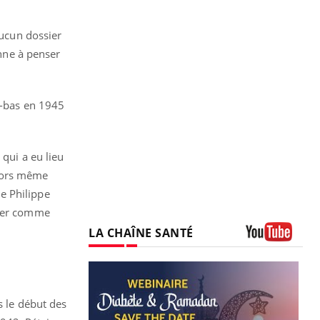
aucun dossier
enne à penser
à-bas en 1945
qui a eu lieu
 alors même
ue Philippe
imer comme
LA CHAÎNE SANTÉ
Youtube
s le début des