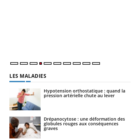
Dia
You
Le 
pers
ques
LES MALADIES
Hypotension orthostatique : quand la
pression artérielle chute au lever
Drépanocytose : une déformation des
globules rouges aux conséquences
graves