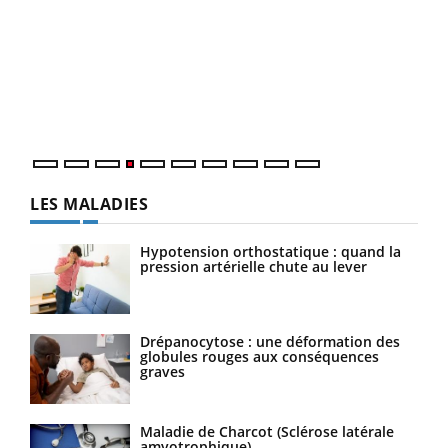
Dia
You
Le 
pers
ques
LES MALADIES
Hypotension orthostatique : quand la
pression artérielle chute au lever
Drépanocytose : une déformation des
globules rouges aux conséquences
graves
Maladie de Charcot (Sclérose latérale
amyotrophique)