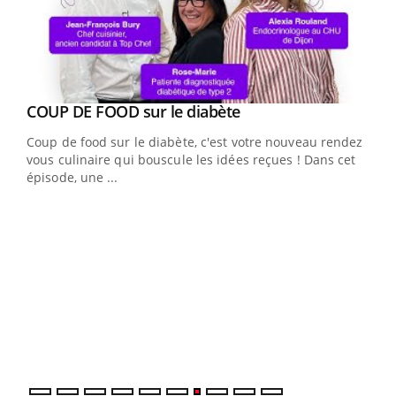
Youtube
cès
COUP DE FOOD sur le diabète
Youtube
Coup de food sur le diabète, c'est votre nouveau rendez-
 en
vous culinaire qui bouscule les idées reçues ! Dans cet
u
épisode, une ...
Qua
You
"Les
trav
DRH 