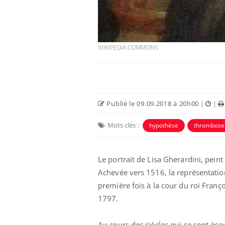
WIKIPEDIA COMMONS
Publié le 09.09.2018 à 20h00
|
|
Mots clés :
hypothèse
thrombose
Le portrait de Lisa Gherardini, pein
Achevée vers 1516, la représentatio
première fois à la cour du roi Franç
1797.
Au cours des siècles qui se sont éc