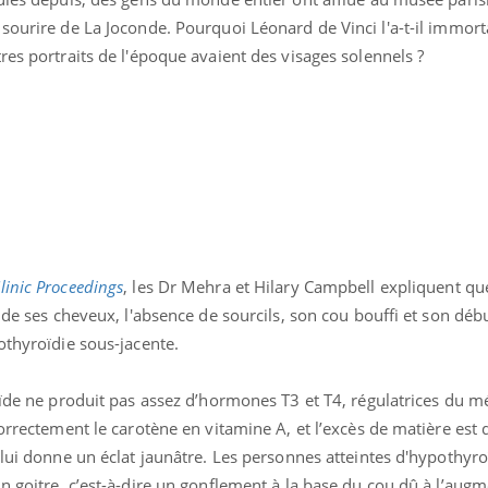
sourire de La Joconde. Pourquoi Léonard de Vinci l'a-t-il immort
res portraits de l'époque avaient des visages solennels ?
linic Proceedings
, les Dr Mehra et Hilary Campbell expliquent qu
 de ses cheveux, l'absence de sourcils, son cou bouffi et son déb
othyroïdie sous-jacente.
« jumeau numérique » pour
tube
oïde ne produit pas assez d’hormones T3 et T4, régulatrices du m
iliter l’accès à la médecine
correctement le carotène en vitamine A, et l’excès de matière est
Youtube
ventive
 lui donne un éclat jaunâtre. Les personnes atteintes d'hypothyr
établissement lié à un groupe
n goitre, c’est-à-dire un gonflement à la base du cou dû à l’aug