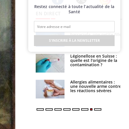
Restez connecté à toute l’actualité de la
Twitter
Facebook
Instagram
Santé
EN DIRECT
Mordue par un
Comment gérer le
barracuda, une petite fille
sommeil des enfants en
secourue grâce à un
vacances ?
S'INSCRIRE À LA NEWSLETTER
réflexe essentiel
Légionellose en Suisse :
Bilan prévention : ce que
quelle est l’origine de la
les kinés pourront
contamination ?
bientôt faire
Allergies alimentaires :
TDAH : quel est ce
une nouvelle arme contre
traitement autorisé aux
les réactions sévères
États-Unis ?