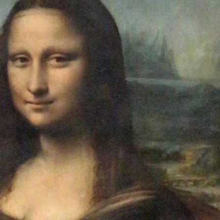
Grossesse et chaleur : ce
que dit la science
Le smartphone nuit-il à
l'apprentissage de la
lecture ?
Mordue par une tique en
vacances, elle reste dans
le coma pendant 42 jours