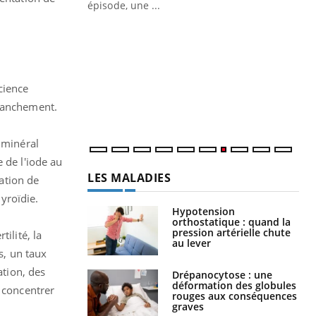
épisode, une ...
Quand l’entreprise mise sur le bien
Ec
Youtube
You
Youtube
être global
quo
"Les rendez-vous de la santé et de la
Dan
qualité de vie au travail" de Pourquoi
der
cience
Docteur reçoivent Régis Blugeon, DRH et
com
franchement.
directeur ...
et é
 minéral
 de l'iode au
LES MALADIES
tation de
yroïdie.
Hypotension
orthostatique : quand la
pression artérielle chute
ertilité, la
au lever
s, un taux
ation, des
Drépanocytose : une
déformation des globules
e concentrer
rouges aux conséquences
graves