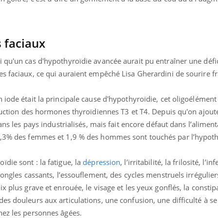
ualiste innove en matière de bilan de
é : l'utilisation d'un « jumeau
érique » permet ...
 faciaux
i qu'un cas d'hypothyroïdie avancée aurait pu entraîner une défi
es faciaux, ce qui auraient empêché Lisa Gherardini de sourire 
 iode était la principale cause d'hypothyroïdie, cet oligoélément
oduction des hormones thyroïdiennes T3 et T4. Depuis qu'on ajoute
dans les pays industrialisés, mais fait encore défaut dans l’alimen
 3,3% des femmes et 1,9 % des hommes sont touchés par l’hypoth
die sont : la fatigue, la
dépression
, l’irritabilité, la frilosité, l’inf
 ongles cassants, l’essouflement, des cycles menstruels irrégulier
x plus grave et enrouée, le visage et les yeux gonflés, la constip
es douleurs aux articulations, une confusion, une difficulté à s
hez les personnes âgées.