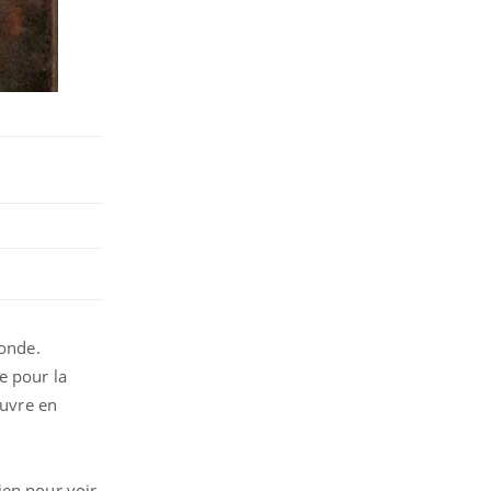
monde.
e pour la
ouvre en
ien pour voir