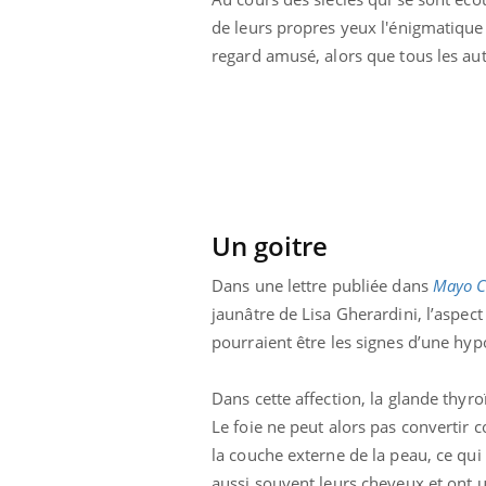
de leurs propres yeux l'énigmatique 
regard amusé, alors que tous les aut
Un goitre
Dans une lettre publiée dans
Mayo C
jaunâtre de Lisa Gherardini, l’aspect
pourraient être les signes d’une hyp
Youtube
 Mains : se
Diabète & Ramadan 2026
Un 
Youtube
You
Dans cette affection, la glande thyr
outube
fac
Le foie ne peut alors pas convertir 
Le Ramadan approche, et, pour de
pré
un tout nouveau
nombreuses personnes atteintes de
la couche externe de la peau, ce qui
Un 
lage, piscine,
diabète, c'est une période de questions, de
aussi souvent leurs cheveux et ont u