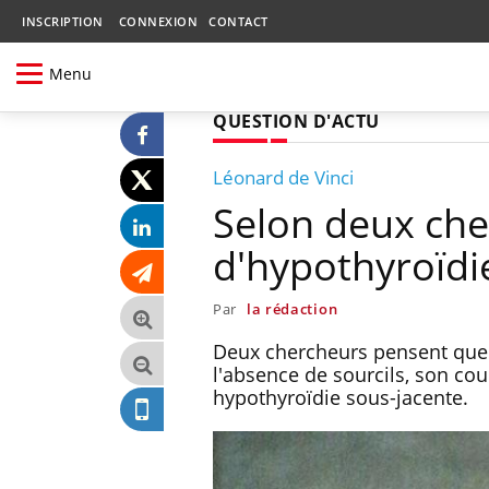
INSCRIPTION
CONNEXION
CONTACT
Menu
QUESTION D'ACTU
Léonard de Vinci
Selon deux che
d'hypothyroïdi
Par
la rédaction
Deux chercheurs pensent que l
l'absence de sourcils, son cou
hypothyroïdie sous-jacente.