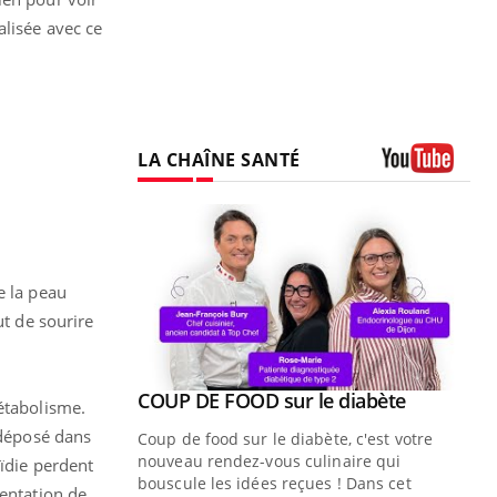
alisée avec ce
LA CHAÎNE SANTÉ
Youtube
e la peau
ut de sourire
Youtube
COUP DE FOOD sur le diabète
Youtube
étabolisme.
 déposé dans
Coup de food sur le diabète, c'est votre
nouveau rendez-vous culinaire qui
oïdie perdent
bouscule les idées reçues ! Dans cet
mentation de