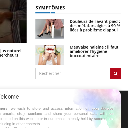
SYMPTÔMES
Douleurs de l’avant-pied :
des métatarsalgies à 90 %
liées à problème d’appui
Mauvaise haleine : il faut
Comment oublier les écrans en
 jus naturel
améliorer l’hygiène
vacances ?
chercheurs
bucco-dentaire
elcome
ER
tners
, we wish to store and access information on your devices
in emails, etc.), combine and share your personal data with our
ollected on this website or in our emails, already held by some of us,
s les semaines les meilleures
ncluding in other contexts.