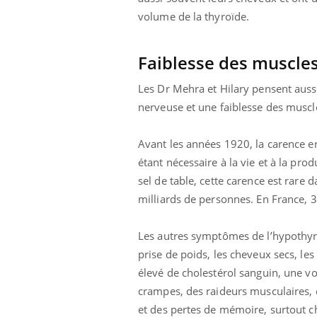
mut
air… Nos mains
défis, mais ...
volume de la thyroïde.
sant
num
Faiblesse des muscles
Les Dr Mehra et Hilary pensent auss
nerveuse et une faiblesse des muscl
Avant les années 1920, la carence en
étant nécessaire à la vie et à la pr
sel de table, cette carence est rare 
milliards de personnes. En France,
Les autres symptômes de l’hypothyroï
prise de poids, les cheveux secs, les
élevé de cholestérol sanguin, une voi
crampes, des raideurs musculaires, d
et des pertes de mémoire, surtout c