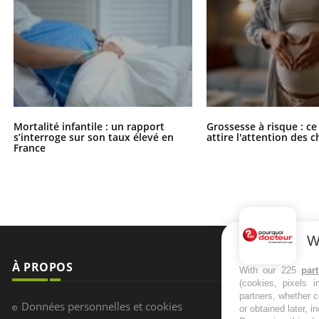
Mortalité infantile : un rapport
Grossesse à risque : ce
s’interroge sur son taux élevé en
attire l'attention des 
France
W
À PROPOS
NEWSLETT
With our 225
par
(cookies, pixels 
partners, whether c
Recevez toute
Données personnelles et cookies
or obtained later, i
infos santé