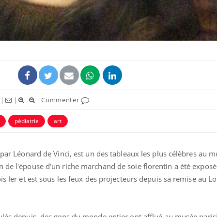
|
|
|
Commenter
pédiatrie
art
t par Léonard de Vinci, est un des tableaux les plus célèbres au 
n de l'épouse d'un riche marchand de soie florentin a été exposé
ois Ier et est sous les feux des projecteurs depuis sa remise au L
oulés depuis, des gens du monde entier ont afflué au musée paris