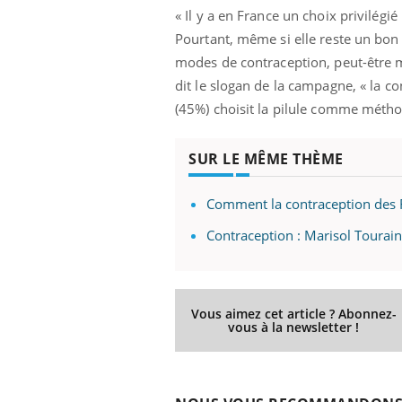
« Il y a en France un choix privilégié 
Pourtant, même si elle reste un bon 
modes de contraception, peut-être m
dit le slogan de la campagne, « la c
(45%) choisit la pilule comme métho
SUR LE MÊME THÈME
Comment la contraception des 
Contraception : Marisol Tourain
lovirus : ce qui
Pourquoi votre ventre
ans la prise en
gâche-t-il les premiers
des femmes
jours de vos vacances ?
s
Vous aimez cet article ? Abonnez-
vous à la newsletter !
e empêche-t-elle
Fortes chaleurs :
 la nuit ?
pourquoi le risque de
noyade grimpe-t-il ?