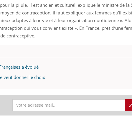
pour la pilule, il est ancien et culturel, explique le ministre de la 
moyen de contraception, il faut expliquer aux femmes qu'il exist
ieux adaptés à leur vie et à leur organisation quotidienne ». Al
ontraception qui vous convient existe ». En France, près d’une f
de contraceptive.
Françaises a évolué
e veut donner le choix
Pourquoi manger moins
de protéines pourrait
finalement être bénéfique
S
Grossesse et chaleur : ce
que dit la science