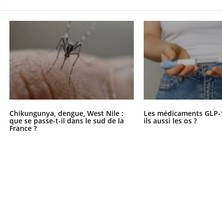
S
Le smartphone nuit-il à
l'apprentissage de la
lecture ?
Chikungunya, dengue, West Nile :
Les médicaments GLP-
que se passe-t-il dans le sud de la
ils aussi les os ?
France ?