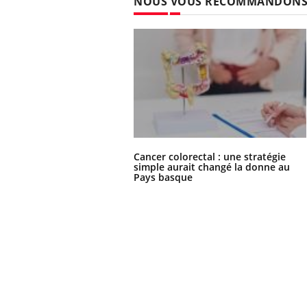
NOUS VOUS RECOMMANDON
 fin du comprimé
Le Viagra pourrait-il
jours se profile-t-
freiner la propagation du
n ?
cancer ?
Cancer colorectal : une stratégie
simple aurait changé la donne au
Pays basque