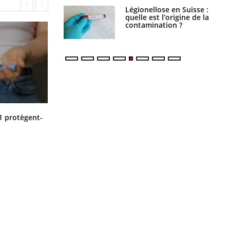
Légionellose en Suisse :
Bilan prévention : ce que
quelle est l’origine de la
les kinés pourront
contamination ?
bientôt faire
Cytomégalovirus : ce qui change
1 protègent-
dans la prise en charge des femmes
enceintes