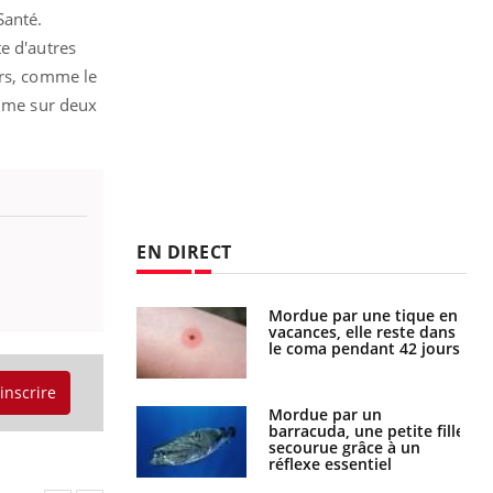
Santé.
e d'autres
ors, comme le
emme sur deux
EN DIRECT
Mordue par une tique en
Allergies alimentaires :
vacances, elle reste dans
une nouvelle arme contre
le coma pendant 42 jours
les réactions sévères
'inscrire
Mordue par un
Comment gérer le
barracuda, une petite fille
sommeil des enfants en
secourue grâce à un
vacances ?
réflexe essentiel