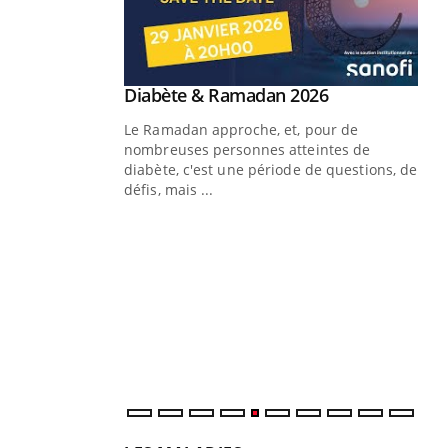
Youtube
Diabète & Ramadan 2026
Youtube
Le Ramadan approche, et, pour de
nombreuses personnes atteintes de
diabète, c'est une période de questions, de
défis, mais ...
Un « jumeau numérique » pour
CO
Youtube
You
faciliter l’accès à la médecine
Youtube
Cou
préventive
nou
Un établissement lié à un groupe
bou
mutualiste innove en matière de bilan de
épi
santé : l'utilisation d'un « jumeau
numérique » permet ...