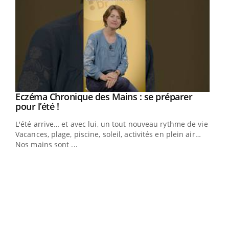
Eczéma Chronique des Mains : se préparer
Youtube
Youtube
pour l’été !
L'été arrive… et avec lui, un tout nouveau rythme de vie !
Vacances, plage, piscine, soleil, activités en plein air…
Nos mains sont ...
Dia
You
Le 
pers
ques