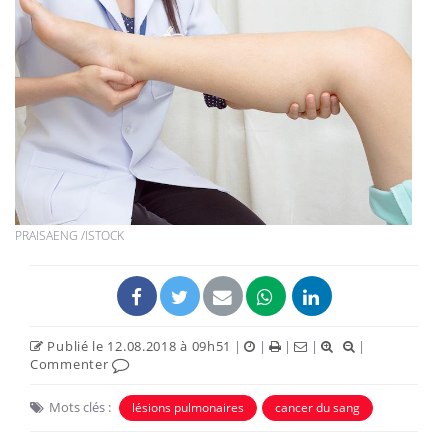
PRAISAENG /ISTOCK
Publié le 12.08.2018 à 09h51
|
|
|
|
|
Commenter
Mots clés :
lésions pulmonaires
cancer du sang