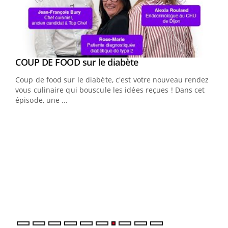
Youtube
cès
COUP DE FOOD sur le diabète
Youtube
Coup de food sur le diabète, c'est votre nouveau rendez-
 en
vous culinaire qui bouscule les idées reçues ! Dans cet
u
épisode, une ...
Qua
You
"Les
trav
DRH 