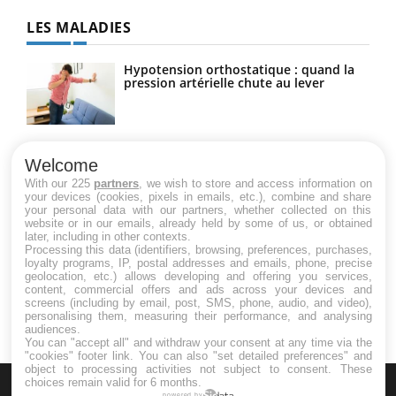
LES MALADIES
Hypotension orthostatique : quand la
pression artérielle chute au lever
Drépanocytose : une déformation des
globules rouges aux conséquences
Welcome
graves
With our 225
partners
, we wish to store and access information on
your devices (cookies, pixels in emails, etc.), combine and share
your personal data with our partners, whether collected on this
website or in our emails, already held by some of us, or obtained
Maladie de Charcot (Sclérose latérale
later, including in other contexts.
amyotrophique)
Processing this data (identifiers, browsing, preferences, purchases,
loyalty programs, IP, postal addresses and emails, phone, precise
geolocation, etc.) allows developing and offering you services,
content, commercial offers and ads across your devices and
screens (including by email, post, SMS, phone, audio, and video),
personalising them, measuring their performance, and analysing
audiences.
You can "accept all" and withdraw your consent at any time via the
"cookies" footer link
. You can also "set detailed preferences" and
object to processing activities not subject to consent. These
choices remain valid for 6 months.
powered by