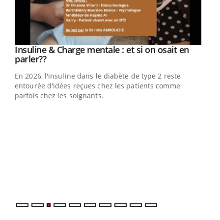
Youtube
Insuline & Charge mentale : et si on osait en
Youtube
Youtube
parler??
En 2026, l'insuline dans le diabète de type 2 reste
entourée d'idées reçues chez les patients comme
parfois chez les soignants.
Ecz
You
pour
L'ét
Vaca
Nos 