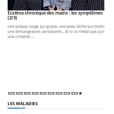
Eczéma chronique des mains : les symptômes
Youtube
Youtube
(2/3)
ris,
Une plaque rouge qui gratte, une peau sèche qui tiraille,
une démangeaison persistante… Et si ce n'était pas juste
une irritation ...
LES MALADIES