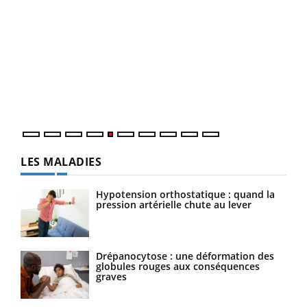
Un 
You
à l
Un é
mati
numé
LES MALADIES
Hypotension orthostatique : quand la
pression artérielle chute au lever
Drépanocytose : une déformation des
globules rouges aux conséquences
graves