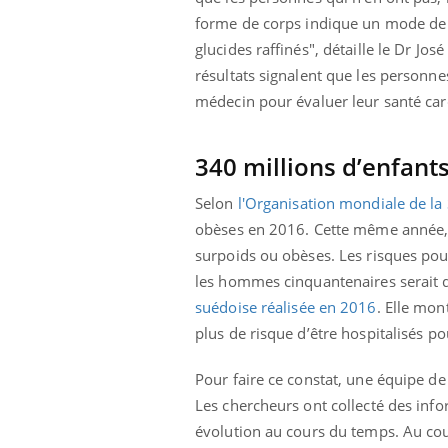
mut
air… Nos mains
défis, mais ...
forme de corps indique un mode de 
sant
num
glucides raffinés", détaille le Dr Jo
résultats signalent que les personn
médecin pour évaluer leur santé card
340 millions d’enfant
Selon
l'Organisation mondiale de la
obèses en 2016. Cette même année, p
surpoids ou obèses. Les risques pour
les hommes cinquantenaires serait di
suédoise
réalisée en 2016
.
Elle mont
plus de risque d’être hospitalisés p
Pour faire ce constat, une équipe de
Les chercheurs ont collecté des info
évolution au cours du temps. Au cour