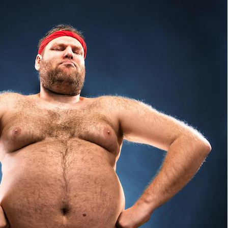
Légionellose en Suisse :
Bilan pr
quelle est l’origine de la
les kiné
contamination ?
bientôt 
Allergies alimentaires :
TDAH : q
une nouvelle arme contre
traitem
les réactions sévères
États-Un
Comment gérer le
Cerveau 
sommeil des enfants en
"madele
vacances ?
enfin ex