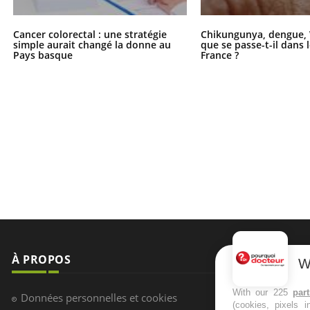
Cancer colorectal : une stratégie
Chikungunya, dengue, 
simple aurait changé la donne au
que se passe-t-il dans 
Pays basque
France ?
À PROPOS
NEWSLETT
W
Recevez toute
With our 225
par
Données personnelles et cookies
(cookies, pixels 
infos santé