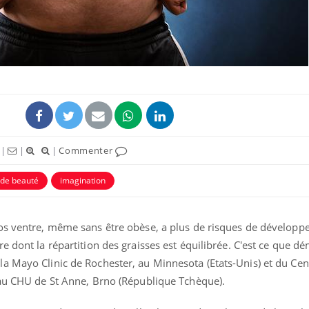
|
|
|
Commenter
 de beauté
imagination
os ventre, même sans être obèse, a plus de risques de développ
e dont la répartition des graisses est équilibrée.
C'est ce que d
a Mayo Clinic de Rochester, au Minnesota (Etats-Unis) et du Cen
 au CHU de St Anne, Brno (République Tchèque).