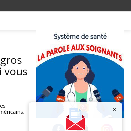
 gros
i vous
mes
méricains.
Publicité