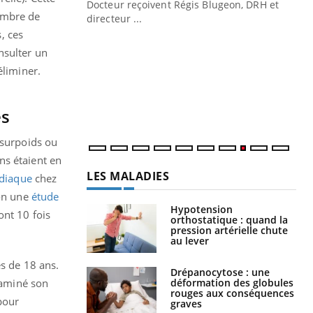
Docteur reçoivent Régis Blugeon, DRH et
ombre de
directeur ...
Ec
You
, ces
quo
nsulter un
Dan
éliminer.
der
com
et é
es
 surpoids ou
ns étaient en
LES MALADIES
rdiaque
chez
lon une
étude
Hypotension
ont 10 fois
orthostatique : quand la
pression artérielle chute
au lever
és de 18 ans.
Drépanocytose : une
déformation des globules
examiné son
rouges aux conséquences
pour
graves