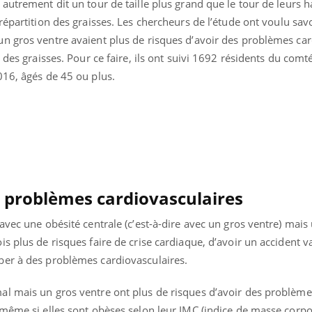
autrement dit un tour de taille plus grand que le tour de leurs 
répartition des graisses.
Les chercheurs de l’étude ont voulu savoi
n gros ventre avaient plus de risques d’avoir des problèmes ca
n des graisses.
Pour ce faire, ils ont suivi 1692 résidents du com
016, âgés de 45 ou plus.
, problèmes cardiovasculaires
avec une obésité centrale (c’est-à-dire avec un gros ventre) mais
s plus de risques faire de crise cardiaque, d’avoir un accident v
« jumeau numérique » pour
COUP DE FOOD sur le
tube
Youtube
ber à des problèmes cardiovasculaires.
iliter l’accès à la médecine
Youtube
Coup de food sur le diabèt
ventive
nouveau rendez-vous culi
l mais un gros ventre ont plus de risques d’avoir des problèm
établissement lié à un groupe
bouscule les idées reçues
même si elles sont obèses selon leur IMC (indice de masse corpor