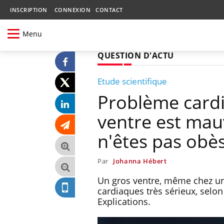
INSCRIPTION
CONNEXION
CONTACT
Menu
QUESTION D'ACTU
Etude scientifique
Problème cardi
ventre est mau
n'êtes pas obè
Par
Johanna Hébert
Un gros ventre, même chez un
cardiaques très sérieux, selo
Explications.