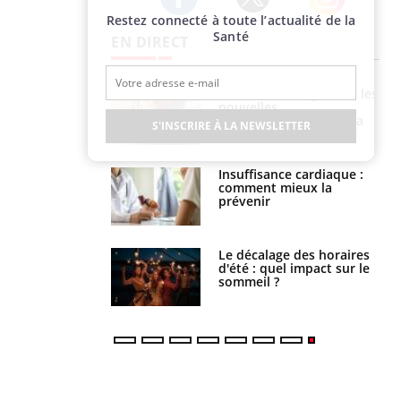
Restez connecté à toute l’actualité de la
Twitter
Facebook
Instagram
Santé
EN DIRECT
évention : ce que
Intolérance au gluten : les
s pourront
nouvelles
faire
recommandations de la
S'INSCRIRE À LA NEWSLETTER
HAS
uel est ce
Insuffisance cardiaque :
ent autorisé aux
comment mieux la
is ?
prévenir
: le mystère de la
Le décalage des horaires
ine de Proust"
d'été : quel impact sur le
pliqué
sommeil ?