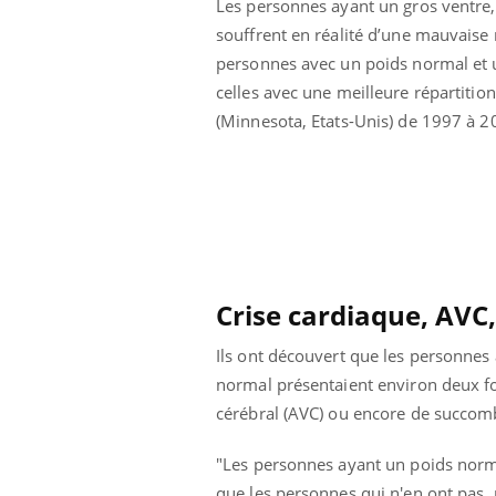
Les personnes ayant un gros ventre, 
souffrent en réalité d’une mauvaise 
personnes avec un poids normal et u
celles avec une meilleure répartitio
(Minnesota, Etats-Unis) de 1997 à 2
Crise cardiaque, AVC
Ils ont découvert que les personnes 
normal présentaient environ deux foi
Youtube
 Mains : se
Diabète & Ramadan 2026
Un 
Youtube
You
cérébral (AVC) ou encore de succom
outube
fac
Le Ramadan approche, et, pour de
pré
un tout nouveau
nombreuses personnes atteintes de
"Les personnes ayant un poids norma
Un 
lage, piscine,
diabète, c'est une période de questions, de
que les personnes qui n'en ont pas, 