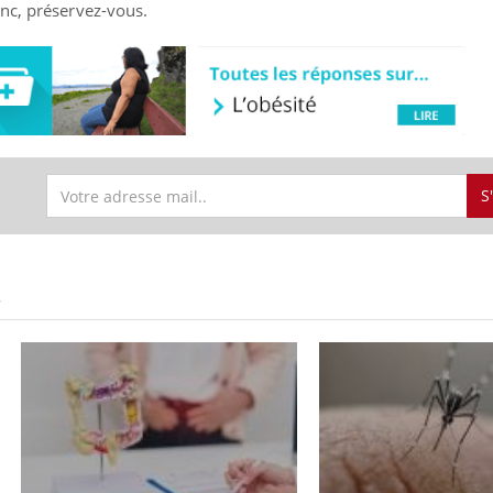
nc, préservez-vous.
S
S