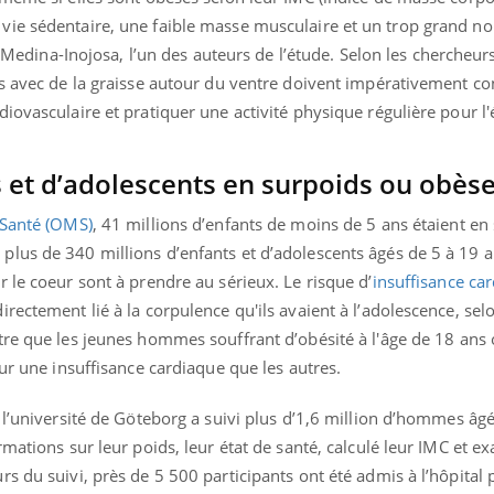
ualiste innove en matière de bilan de
épisode, une ...
vie sédentaire, une faible masse musculaire et un trop grand n
é : l'utilisation d'un « jumeau
érique » permet ...
sé Medina-Inojosa, l’un des auteurs de l’étude.
Selon les chercheurs
es avec de la graisse autour du ventre doivent impérativement co
iovasculaire et pratiquer une activité physique régulière pour l'
s et d’adolescents en surpoids ou obès
 Santé (OMS)
, 41 millions d’enfants de moins de 5 ans étaient en
lus de 340 millions d’enfants et d’adolescents âgés de 5 à 19 a
 le coeur sont à prendre au sérieux. Le risque d’
insuffisance ca
rectement lié à la corpulence qu'ils avaient à l’adolescence, se
re que les jeunes hommes souffrant d’obésité à l'âge de 18 ans 
our une insuffisance cardiaque que les autres.
 l’université de Göteborg a suivi plus d’1,6 million d’hommes âg
rmations sur leur poids, leur état de santé, calculé leur IMC et 
s du suivi, près de 5 500 participants ont été admis à l’hôpital 