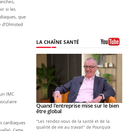
hanches,
r si les
rdiaques, que
té d’Olmsted
LA CHAÎNE SANTÉ
Youtube
 un IMC
asculaire
Youtube
 diabète
Quand l’entreprise mise sur le bien
Youtube
Youtube
être global
e, c'est votre
"Les rendez-vous de la santé et de la
naire qui
es cardiaques
qualité de vie au travail" de Pourquoi
 ! Dans cet
elle). Cette