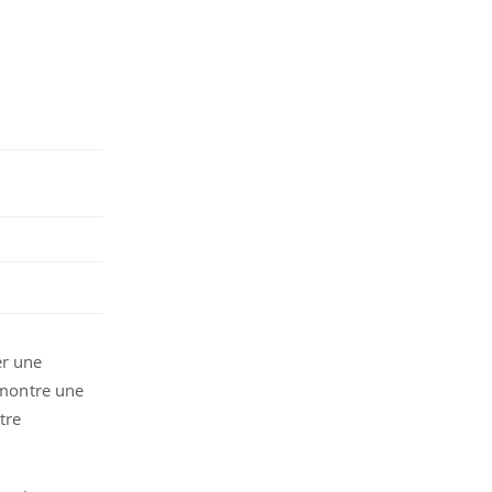
er une
émontre une
tre