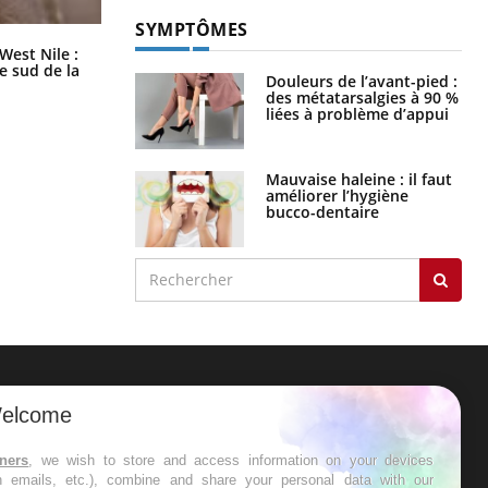
SYMPTÔMES
Les médicaments GLP-1 protègent-
West Nile :
ils aussi les os ?
le sud de la
Douleurs de l’avant-pied :
des métatarsalgies à 90 %
liées à problème d’appui
Mauvaise haleine : il faut
améliorer l’hygiène
bucco-dentaire
ER
elcome
s les semaines les meilleures
tners
, we wish to store and access information on your devices
in emails, etc.), combine and share your personal data with our