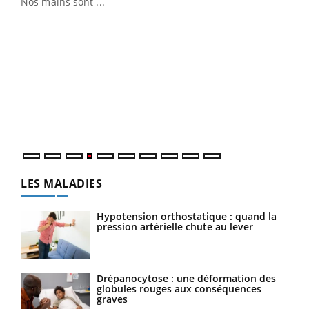
Nos mains sont ...
Dia
You
Le 
pers
ques
LES MALADIES
Hypotension orthostatique : quand la
pression artérielle chute au lever
Drépanocytose : une déformation des
globules rouges aux conséquences
graves