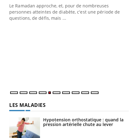
Le Ramadan approche, et, pour de nombreuses
personnes atteintes de diabète, c'est une période de
questions, de défis, mais ...
Un « jumeau numérique » pour faciliter l’accès
COU
Youtube
You
Youtube
à la médecine préventive
Coup
Un établissement lié à un groupe mutualiste innove en
vous
matière de bilan de santé : l'utilisation d'un « jumeau
épis
numérique » permet ...
LES MALADIES
Hypotension orthostatique : quand la
pression artérielle chute au lever