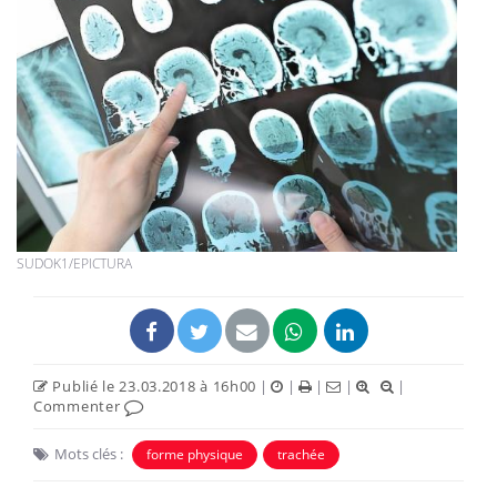
SUDOK1/EPICTURA
Publié le 23.03.2018 à 16h00
|
|
|
|
|
Commenter
Mots clés :
forme physique
trachée