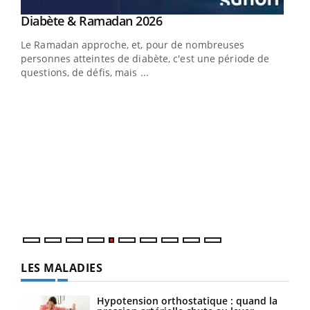
Youtube
Diabète & Ramadan 2026
Un « jumeau numérique » pour faciliter l’accès
Youtube
Youtube
Youtube
à la médecine préventive
Le Ramadan approche, et, pour de nombreuses
Un établissement lié à un groupe mutualiste innove en
personnes atteintes de diabète, c'est une période de
matière de bilan de santé : l'utilisation d'un « jumeau
questions, de défis, mais ...
numérique » permet ...
COU
You
Coup
vous
épis
LES MALADIES
Hypotension orthostatique : quand la