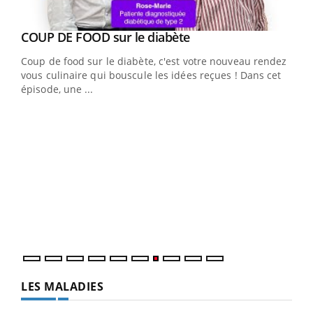
Youtube
cès
COUP DE FOOD sur le diabète
Youtube
Coup de food sur le diabète, c'est votre nouveau rendez-
 en
vous culinaire qui bouscule les idées reçues ! Dans cet
u
épisode, une ...
Qua
You
"Les
trav
DRH 
LES MALADIES