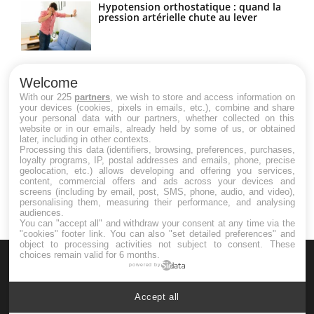
Hypotension orthostatique : quand la
pression artérielle chute au lever
Drépanocytose : une déformation des
globules rouges aux conséquences
Welcome
graves
With our 225
partners
, we wish to store and access information on
your devices (cookies, pixels in emails, etc.), combine and share
your personal data with our partners, whether collected on this
website or in our emails, already held by some of us, or obtained
Maladie de Charcot (Sclérose latérale
later, including in other contexts.
amyotrophique)
Processing this data (identifiers, browsing, preferences, purchases,
loyalty programs, IP, postal addresses and emails, phone, precise
geolocation, etc.) allows developing and offering you services,
content, commercial offers and ads across your devices and
screens (including by email, post, SMS, phone, audio, and video),
personalising them, measuring their performance, and analysing
audiences.
You can "accept all" and withdraw your consent at any time via the
"cookies" footer link
. You can also "set detailed preferences" and
object to processing activities not subject to consent. These
choices remain valid for 6 months.
powered by
Accept all