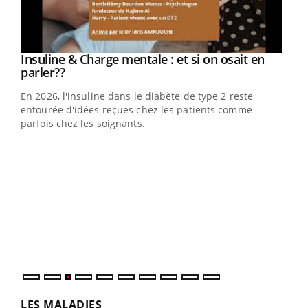
Youtube
Insuline & Charge mentale : et si on osait en
Youtube
Youtube
parler??
En 2026, l'insuline dans le diabète de type 2 reste
entourée d'idées reçues chez les patients comme
parfois chez les soignants.
Ecz
You
pour
L'ét
Vaca
Nos 
LES MALADIES