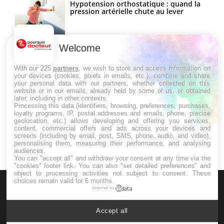
Hypotension orthostatique : quand la
pression artérielle chute au lever
Welcome
Drépanocytose : une déformation des
globules rouges aux conséquences
graves
With our 225
partners
, we wish to store and access information on
your devices (cookies, pixels in emails, etc.), combine and share
your personal data with our partners, whether collected on this
website or in our emails, already held by some of us, or obtained
Maladie de Charcot (Sclérose latérale
later, including in other contexts.
amyotrophique)
Processing this data (identifiers, browsing, preferences, purchases,
loyalty programs, IP, postal addresses and emails, phone, precise
geolocation, etc.) allows developing and offering you services,
content, commercial offers and ads across your devices and
screens (including by email, post, SMS, phone, audio, and video),
personalising them, measuring their performance, and analysing
audiences.
You can "accept all" and withdraw your consent at any time via the
"cookies" footer link
. You can also "set detailed preferences" and
object to processing activities not subject to consent. These
choices remain valid for 6 months.
powered by
Accept all