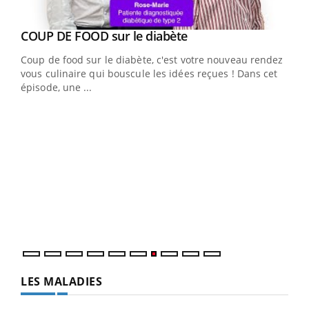
Youtube
cès
COUP DE FOOD sur le diabète
Youtube
Coup de food sur le diabète, c'est votre nouveau rendez-
 en
vous culinaire qui bouscule les idées reçues ! Dans cet
u
épisode, une ...
Qua
You
"Les
trav
DRH 
LES MALADIES