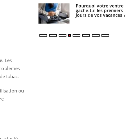
i votre ventre
Pourquoi manger moins
il les premiers
de protéines pourrait
 vos vacances ?
finalement être bénéfique
re.
Les
 problèmes
 de tabac.
lisation ou
re
 activité