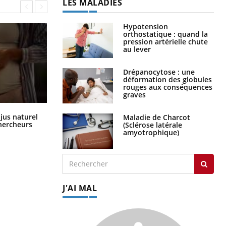
LES MALADIES
Hypotension
orthostatique : quand la
pression artérielle chute
au lever
Drépanocytose : une
déformation des globules
rouges aux conséquences
graves
Comment oublier les écrans en
 jus naturel
Maladie de Charcot
vacances ?
chercheurs
(Sclérose latérale
amyotrophique)
J'AI MAL