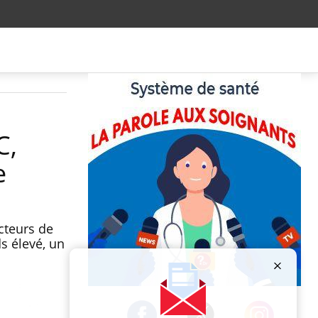
C,
e
cteurs de
s élevé, un
Publicité