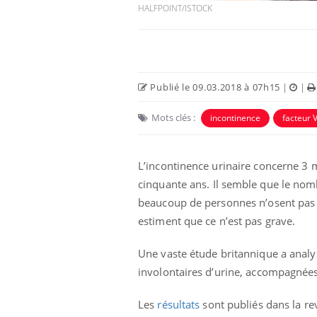
HALFPOINT/ISTOCK
Publié le 09.03.2018 à 07h15
|
|
Mots clés :
incontinence
facteur V
L’incontinence urinaire concerne 3 
cinquante ans.
Il semble que le nom
beaucoup de personnes n’osent pas c
us : un cas
Comment oublier les
chez un touriste
écrans en vacances ?
estiment que ce n’est pas grave.
e
Une vaste étude britannique a analysé
 infantile : un
Toujours connectés :
involontaires d’urine, accompagnées
s’interroge sur
comment le travail
 élevé en France
empiète de plus en plus
sur nos soirées
Les
résultats
sont publiés dans la r