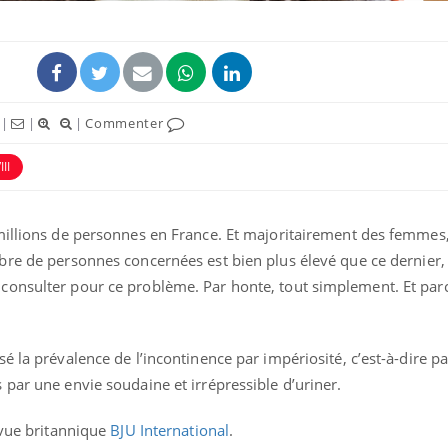
|
|
|
Commenter
III
millions de personnes en France. Et majoritairement des femmes,
bre de personnes concernées est bien plus élevé que ce dernier,
onsulter pour ce problème. Par honte, tout simplement. Et parc
Chikungunya, dengue,
La siest
West Nile : que se passe-
de dormi
t-il dans le sud de la
France ?
 la prévalence de l’incontinence par impériosité, c’est-à-dire pa
Les médicaments GLP-1
VIH : la
 par une envie soudaine et irrépressible d’uriner.
protègent-ils aussi les os
tous les
?
elle enfi
evue britannique
BJU International
.