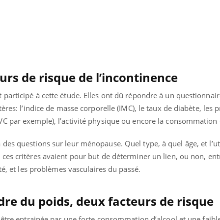
Cytomégalovirus : ce qui
Pourquo
change dans la prise en
gâche-t-
charge des femmes
jours de
enceintes
urs de risque de l’incontinence
participé à cette étude. Elles ont dû répondre à un questionnai
ères: l’indice de masse corporelle (IMC), le taux de diabète, les
VC par exemple), l’activité physique ou encore la consommation
es questions sur leur ménopause. Quel type, à quel âge, et l’uti
 ces critères avaient pour but de déterminer un lien, ou non, ent
ité, et les problèmes vasculaires du passé.
dre du poids, deux facteurs de risque
 être entrainée par une forte consommation d’alcool et une faible