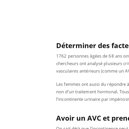
 à risque : ce jus
Cancer colorectal : une
ttire l'attention
stratégie simple aurait
cheurs
changé la donne au Pays
basque
Déterminer des facte
1762 personnes âgées de 68 ans ont 
chercheurs ont analysé plusieurs crit
vasculaires antérieurs (comme un A
Les femmes ont aussi du répondre à d
non d’un traitement hormonal.
Tous
l’incontinente urinaire par impérios
Avoir un AVC et pren
On sait déjà que l’incontinence peut