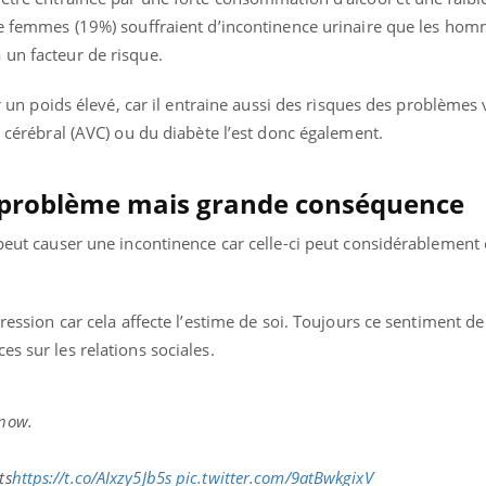
 de femmes (19%) souffraient d’incontinence urinaire que les ho
 un facteur de risque.
ir un poids élevé, car il entraine aussi des risques des problèmes 
re cérébral (AVC) ou du diabète l’est donc également.
t problème mais grande conséquence
 peut causer une incontinence car celle-ci peut considérablement 
pression car cela affecte l’estime de soi. Toujours ce sentiment de
s sur les relations sociales.
 now.
ts
https://t.co/AIxzy5Jb5s
pic.twitter.com/9atBwkgixV