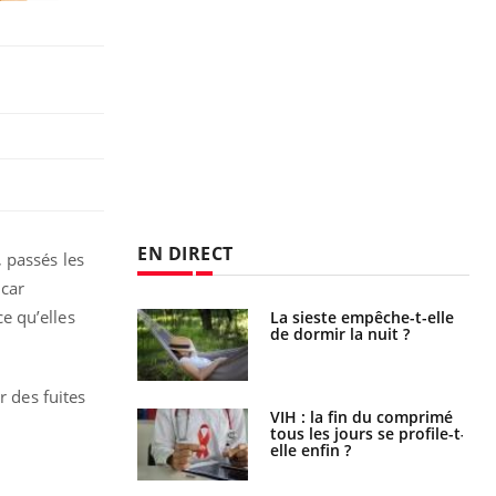
EN DIRECT
 passés les
 car
e qu’elles
e empêche-t-elle
Fortes chaleurs :
r la nuit ?
pourquoi le risque de
noyade grimpe-t-il ?
r des fuites
 fin du comprimé
Le Viagra pourrait-il
 jours se profile-t-
freiner la propagation du
n ?
cancer ?