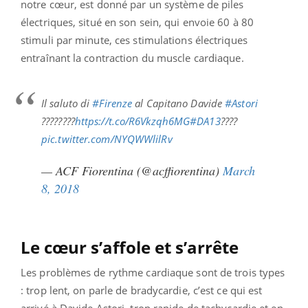
notre cœur, est donné par un système de piles
électriques, situé en son sein, qui envoie 60 à 80
stimuli par minute, ces stimulations électriques
entraînant la contraction du muscle cardiaque.
Il saluto di
#Firenze
al Capitano Davide
#Astori
????????
https://t.co/R6Vkzqh6MG
#DA13
????
pic.twitter.com/NYQWWlilRv
— ACF Fiorentina (@acffiorentina)
March
8, 2018
Le cœur s’affole et s’arrête
Les problèmes de rythme cardiaque sont de trois types
: trop lent, on parle de bradycardie, c’est ce qui est
arrivé à Davide Astori, trop rapide de tachycardie et en