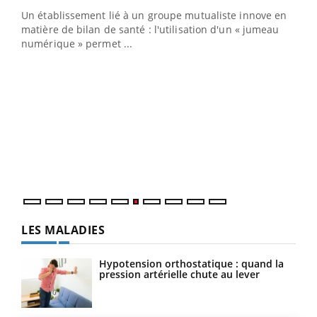
Un établissement lié à un groupe mutualiste innove en
e
matière de bilan de santé : l'utilisation d'un « jumeau
numérique » permet ...
COU
You
Coup
vous
épis
LES MALADIES
Hypotension orthostatique : quand la
pression artérielle chute au lever