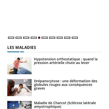
Un « jumeau numérique » pour faciliter l’accès
COU
Youtube
You
Youtube
à la médecine préventive
Coup
Un établissement lié à un groupe mutualiste innove en
vous
matière de bilan de santé : l'utilisation d'un « jumeau
épis
numérique » permet ...
LES MALADIES
Hypotension orthostatique : quand la
pression artérielle chute au lever
Drépanocytose : une déformation des
globules rouges aux conséquences
graves
Maladie de Charcot (Sclérose latérale
amyotrophique)