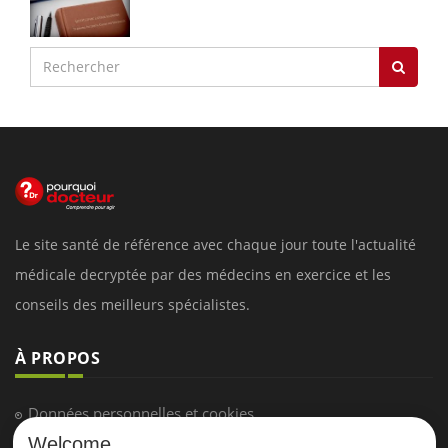
Le site santé de référence avec chaque jour toute l'actualité
médicale decryptée par des médecins en exercice et les
conseils des meilleurs spécialistes.
À PROPOS
Données personnelles et cookies
Welcome
Qui sommes-nous