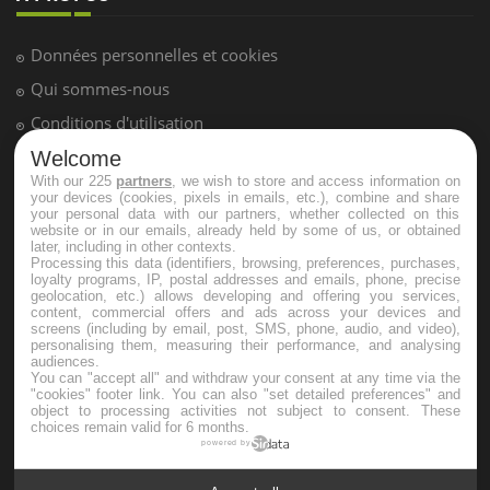
Données personnelles et cookies
Qui sommes-nous
Conditions d'utilisation
Plan du site
Welcome
With our 225
partners
, we wish to store and access information on
Mentions Légales
your devices (cookies, pixels in emails, etc.), combine and share
your personal data with our partners, whether collected on this
Nous contacter
website or in our emails, already held by some of us, or obtained
later, including in other contexts.
Processing this data (identifiers, browsing, preferences, purchases,
loyalty programs, IP, postal addresses and emails, phone, precise
NEWSLETTER
geolocation, etc.) allows developing and offering you services,
content, commercial offers and ads across your devices and
screens (including by email, post, SMS, phone, audio, and video),
Recevez toutes les semaines les meilleures infos santé
personalising them, measuring their performance, and analysing
audiences.
You can "accept all" and withdraw your consent at any time via the
"cookies" footer link
. You can also "set detailed preferences" and
object to processing activities not subject to consent. These
choices remain valid for 6 months.
powered by
S'INSCRIRE