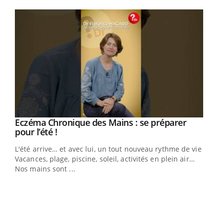
Youtube
Youtube
Eczéma Chronique des Mains : se préparer
Diabète & Ramadan 2026
Youtube
Youtube
Youtube
pour l’été !
Le Ramadan approche, et, pour de nombreuses
L'été arrive… et avec lui, un tout nouveau rythme de vie !
personnes atteintes de diabète, c'est une période de
Vacances, plage, piscine, soleil, activités en plein air…
questions, de défis, mais ...
Nos mains sont ...
Un 
You
à l