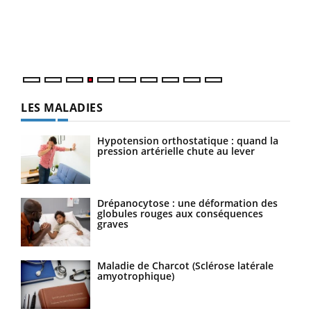
Un é
mati
numé
LES MALADIES
Hypotension orthostatique : quand la
pression artérielle chute au lever
Drépanocytose : une déformation des
globules rouges aux conséquences
graves
Maladie de Charcot (Sclérose latérale
amyotrophique)