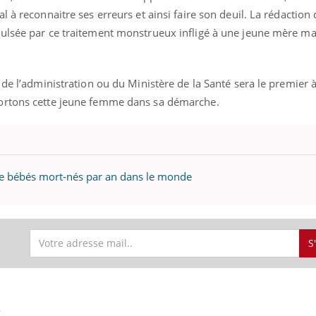
l à reconnaitre ses erreurs et ainsi faire son deuil. La rédaction
ulsée par ce traitement monstrueux infligé à une jeune mère mal
uline & Charge mentale : et si on
tube
Youtube
it en parler??
 de l’administration ou du Ministère de la Santé sera le premier 
ortons cette jeune femme dans sa démarche.
026, l'insuline dans le diabète de type 2
e entourée d'idées reçues chez les
ients comme parfois chez les soignants.
de bébés mort-nés par an dans le monde
S
S