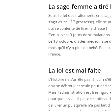
olorectal : une
Cytomégalovirus : ce qui
La sage-femme a tiré 
e simple aurait
change dans la prise en
a donne au Pays
charge des femmes
Sous l’effet des traitements en usage
enceintes
ère
s’agit d’une 1
grossesse), elle se 
qui se contente de tirer la chasse !
S’en suivent 3 jours de stimulations
Le 10 octobre, un des médecins se dé
mais qu’il n’y a plus de bébé. Puis 
France.
La loi est mal faite
L’histoire ne s’arrête pas là. Loin d’
doit se débrouiller seule pour déclar
Mais l’administration est très rigour
pourquoi n’y a-t-il pas de certificat
délivrer un puisqu’elle n’a pas fait