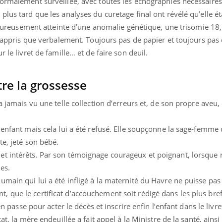
ormalement surveillée, avec toutes les échographies nécessaires
lus tard que les analyses du curetage final ont révélé qu’elle ét
lheureusement atteinte d’une anomalie génétique, une trisomie 18, 
a appris que verbalement. Toujours pas de papier et toujours pas 
 le livret de famille… et de faire son deuil.
re la grossesse
a jamais vu une telle collection d’erreurs et, de son propre aveu, 
enfant mais cela lui a été refusé. Elle soupçonne la sage-femme q
te, jeté son bébé.
t intérêts. Par son témoignage courageux et poignant, lorsque 
es.
main qui lui a été infligé à la maternité du Havre ne puisse pas ê
que le certificat d’accouchement soit rédigé dans les plus bref
en passe pour acter le décès et inscrire enfin l’enfant dans le livre
at, la mère endeuillée a fait appel à la Ministre de la santé, ainsi 