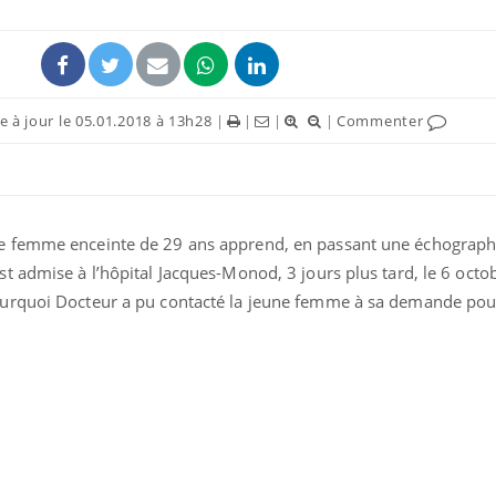
 à jour le 05.01.2018 à 13h28
|
|
|
|
Commenter
e femme enceinte de 29 ans apprend, en passant une échograph
t admise à l’hôpital Jacques-Monod, 3 jours plus tard, le 6 octo
urquoi Docteur a pu contacté la jeune femme à sa demande pou
La sieste empêche-t-elle
de dormir la nuit ?
VIH : la fin du comprimé
tous les jours se profile-t-
elle enfin ?