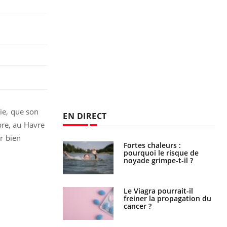
ie, que son
EN DIRECT
bre, au Havre
r bien
Fortes chaleurs :
Grossesse et chaleur : ce
pourquoi le risque de
que dit la science
noyade grimpe-t-il ?
Le Viagra pourrait-il
Le smartphone nuit-il à
freiner la propagation du
l'apprentissage de la
cancer ?
lecture ?