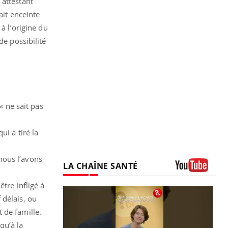
 attestant
ait enceinte
à l’origine du
de possibilité
« ne sait pas
ui a tiré la
nous l’avons
LA CHAÎNE SANTÉ
Youtube
tre infligé à
 délais, ou
t de famille.
qu’à la