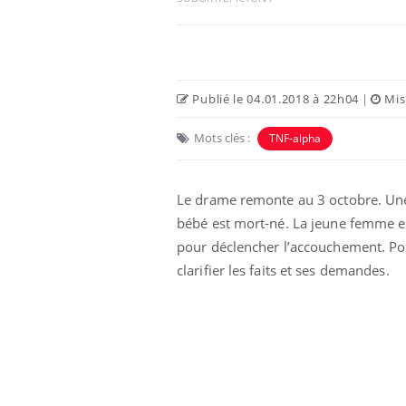
Publié le 04.01.2018 à 22h04
|
Mise
Mots clés :
TNF-alpha
Le drame remonte au 3 octobre. Un
bébé est mort-né. La jeune femme es
pour déclencher l’accouchement. Po
 oublier les
Chikungunya, dengue,
clarifier les faits et ses demandes.
n vacances ?
West Nile : que se passe-
t-il dans le sud de la
France ?
 connectés :
Les médicaments GLP-1
le travail
protègent-ils aussi les os
de plus en plus
?
soirées