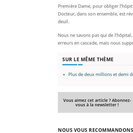
Première Dame, pour obliger l’hôpita
Fatigue, irritabilité, brouillard mental ou
même alopécie… Les symptômes de la
Docteur, dans son ensemble, est rév
carence en fer sont multiples ce qui la rend
deuil.
...
 Mains :
Ins
You
Youtube
osa
Nous ne savons pas qui de l’hôpital,
erreurs en cascade, mais nous supp
aciles à aborder...
En 2
poser des
rest
'un proche c'est
pat
SUR LE MÊME THÈME
Plus de deux millions et demi 
Vous aimez cet article ? Abonnez-
vous à la newsletter !
NOUS VOUS RECOMMANDON