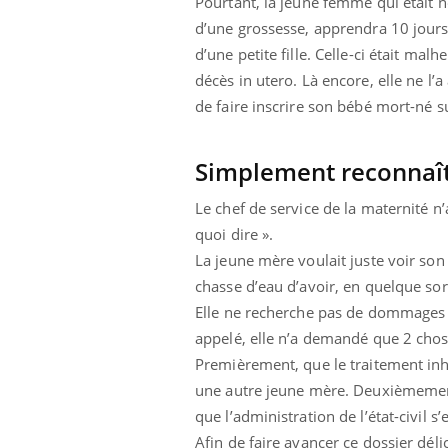
Pourtant, la jeune femme qui était n
d’une grossesse, apprendra 10 jours p
d’une petite fille. Celle-ci était ma
décès in utero. Là encore, elle ne l’
de faire inscrire son bébé mort-né sur
Simplement reconnaît
Le chef de service de la maternité n’
quoi dire ».
La jeune mère voulait juste voir son 
chasse d’eau d’avoir, en quelque sor
Elle ne recherche pas de dommages e
appelé, elle n’a demandé que 2 chos
Premièrement, que le traitement inhu
une autre jeune mère. Deuxièmement, 
Carence en fer : comprendre pour
Youtube
que l’administration de l’état-civil s’
Youtube
prévenir
Afin de faire avancer ce dossier délic