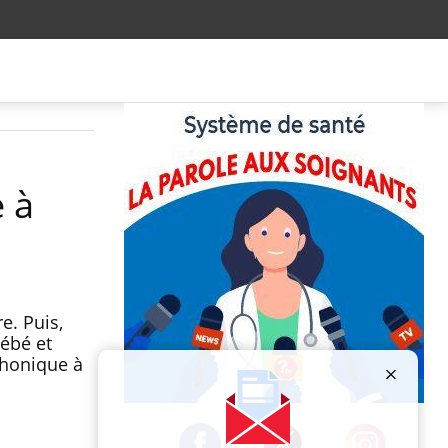
e à
e. Puis,
bébé et
phonique à
Publicité