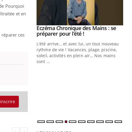
 de Pourquoi
traitée et en
Eczéma Chronique des Mains : se
Youtube
Youtube
préparer pour l’été !
à réparer ces
L'été arrive… et avec lui, un tout nouveau
rythme de vie ! Vacances, plage, piscine,
soleil, activités en plein air… Nos mains
sont ...
Youtube
Diabète & Ramadan 2026
Un
Youtube
You
fac
Le Ramadan approche, et, pour de
pr
nombreuses personnes atteintes de
Un 
diabète, c'est une période de questions, de
mut
défis, mais ...
san
'inscrire
num