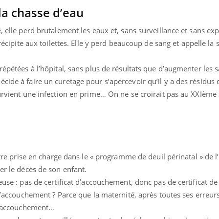
Pourquoi votre ventre
la chasse d’eau
gâche-t-il les premiers
jours de vos vacances ?
, elle perd brutalement les eaux et, sans surveillance et sans exp
précipite aux toilettes. Elle y perd beaucoup de sang et appelle 
 répétées à l’hôpital, sans plus de résultats que d’augmenter les
cide à faire un curetage pour s’apercevoir qu’il y a des résidus 
survient une infection en prime… On ne se croirait pas au XXIème 
être prise en charge dans le « programme de deuil périnatal » de l’
er le décès de son enfant.
euse : pas de certificat d’accouchement, donc pas de certificat d
 d’accouchement ? Parce que la maternité, après toutes ses erreurs
 d’accouchement…