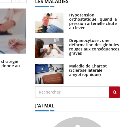
LES MALADIES
Hypotension
orthostatique : quand la
pression artérielle chute
au lever
Drépanocytose : une
déformation des globules
rouges aux conséquences
graves
Chikungunya, dengue, West Nile :
 stratégie
que se passe-t-il dans le sud de la
a donne au
Maladie de Charcot
France ?
(Sclérose latérale
amyotrophique)
J'AI MAL