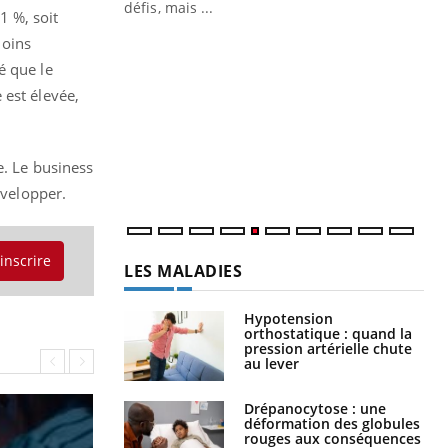
mutualiste innove en matière de bilan de
défis, mais ...
1 %, soit
santé : l'utilisation d'un « jumeau
CO
moins
You
numérique » permet ...
é que le
Cou
 est élevée,
nou
bou
épi
e. Le business
développer.
LES MALADIES
'inscrire
Hypotension
orthostatique : quand la
pression artérielle chute
au lever
Drépanocytose : une
déformation des globules
rouges aux conséquences
graves