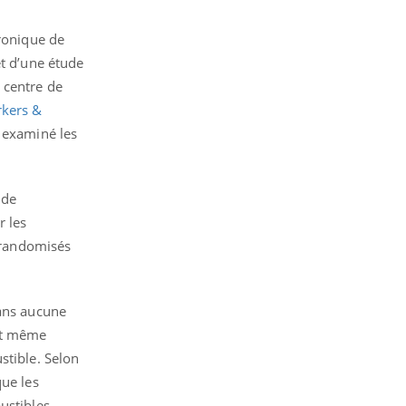
tronique de
et d’une étude
 centre de
rkers &
r examiné les
 de
r les
é randomisés
sans aucune
ent même
stible. Selon
que les
ustibles