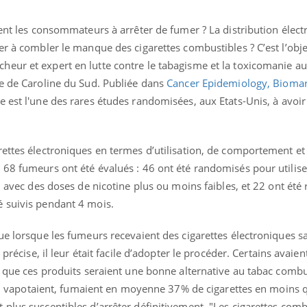
ment les consommateurs à arrêter de fumer ? La distribution élec
er à combler le manque des cigarettes combustibles ? C’est l’obj
eur et expert en lutte contre le tabagisme et la toxicomanie au
le de Caroline du Sud. Publiée dans
Cancer Epidemiology, Bioma
 est l'une des rares études randomisées, aux Etats-Unis, à avoi
rettes électroniques en termes d’utilisation, de comportement et
68 fumeurs ont été évalués : 46 ont été randomisés pour utilise
e, avec des doses de nicotine plus ou moins faibles, et 22 ont ét
 suivis pendant 4 mois.
que lorsque les fumeurs recevaient des cigarettes électroniques 
 précise, il leur était facile d’adopter le procéder. Certains avai
e que ces produits seraient une bonne alternative au tabac combu
 qui vapotaient, fumaient en moyenne 37% de cigarettes en moins 
plus susceptibles d’arrêter définitivement. "Les cigarettes comb