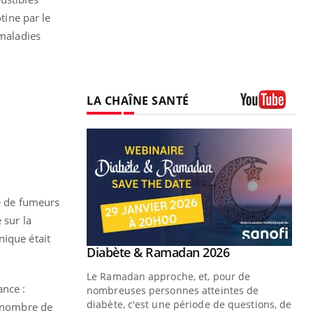
tine par le
 maladies
LA CHAÎNE SANTÉ
Youtube
re de fumeurs
 sur la
nique était
Youtube
Diabète & Ramadan 2026
Un « jumeau numérique » pour
Youtube
Youtube
faciliter l’accès à la médecine
Le Ramadan approche, et, pour de
Youtube
préventive
ance :
nombreuses personnes atteintes de
Un établissement lié à un groupe
diabète, c'est une période de questions, de
e nombre de