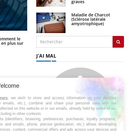
Maladie de Charcot
(Sclérose latérale
amyotrophique)
Cancer colorectal : une stratégie
comment le
simple aurait changé la donne au
 en plus sur
Pays basque
J'AI MAL
elcome
tners
, we wish to store and access information on your devices
in emails, etc.), combine and share your personal data with our
ollected on this website or in our emails, already held by some of us,
ncluding in other contexts.
ta (identifiers, browsing, preferences, purchases, loyalty programs,
es and emails, phone, precise geolocation, etc.) allows developing
ervices, content, commercial offers and ads across your devices and