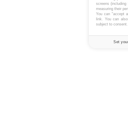
screens (including
measuring their pe
You can "accept al
link
. You can also 
subject to consent
Set you
À PROPOS
NEWSLETT
Recevez toute
Données personnelles et cookies
infos santé