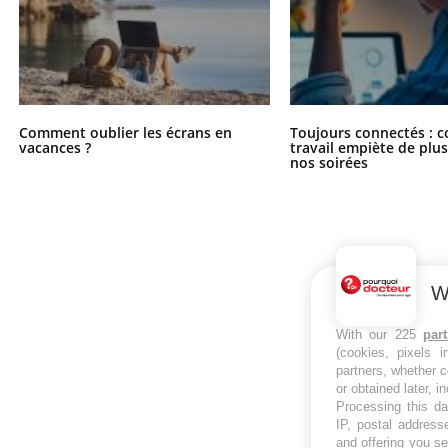
Comment oublier les écrans en
Toujours connectés : 
vacances ?
travail empiète de plus
nos soirées
W
With our 225
par
(cookies, pixels 
partners, whether c
or obtained later, i
Processing this da
IP, postal address
and offering you s