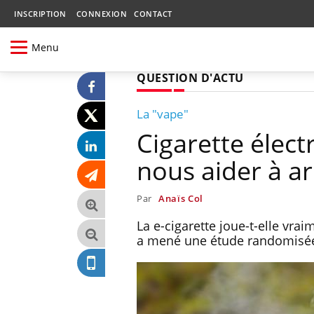
INSCRIPTION
CONNEXION
CONTACT
Menu
QUESTION D'ACTU
La "vape"
Cigarette élect
nous aider à ar
Par
Anaïs Col
La e-cigarette joue-t-elle vr
a mené une étude randomisée 