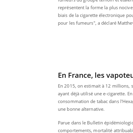
représentent la forme la plus nocive 
biais de la cigarette électronique p
pour les fumeurs", a déclaré Matthe
prendre pour
En France, les vapote
llard mental ou
En 2015, on estimait à 12 millions, 
tômes de la
ayant déjà utilisé une e-cigarette. 
les ce qui la rend
consommation de tabac dans l'Hexagon
Insuline & Charge mentale : et si on
Ecz
Youtube
You
une bonne alternative.
Youtube
osait en parler??
pré
Parue dans le Bulletin épidémiologi
En 2026, l'insuline dans le diabète de type 2
L'ét
reste entourée d'idées reçues chez les
ryth
comportements, mortalité attribuable