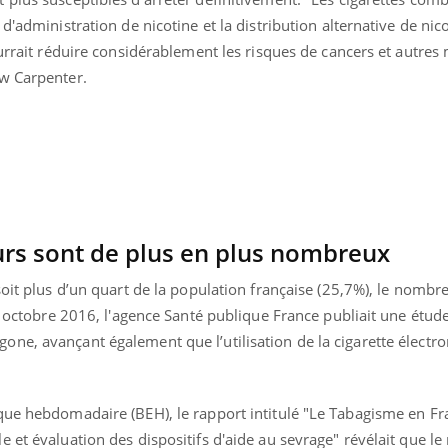
d'administration de nicotine et la distribution alternative de nico
ourrait réduire considérablement les risques de cancers et autres
w Carpenter.
urs sont de plus en plus nombreux
soit plus d’un quart de la population française (25,7%), le nomb
En octobre 2016, l'agence Santé publique France publiait une étude
e, avançant également que l’utilisation de la cigarette électro
éma Chronique des Mains : se
tube
Youtube
parer pour l’été !
que hebdomadaire (BEH), le rapport intitulé "Le Tabagisme en Fr
é arrive… et avec lui, un tout nouveau
me de vie ! Vacances, plage, piscine,
 et évaluation des dispositifs d'aide au sevrage" révélait que l