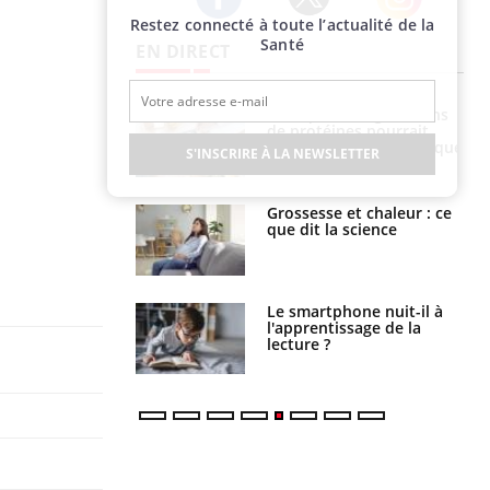
Restez connecté à toute l’actualité de la
Twitter
Facebook
Instagram
Santé
EN DIRECT
i manger moins
Mordue par une tique en
éines pourrait
vacances, elle reste dans
ent être bénéfique
le coma pendant 42 jours
S'INSCRIRE À LA NEWSLETTER
e et chaleur : ce
Mordue par un
la science
barracuda, une petite fille
secourue grâce à un
réflexe essentiel
phone nuit-il à
Légionellose en Suisse :
tissage de la
quelle est l’origine de la
?
contamination ?