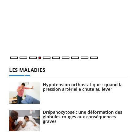
Dia
You
Le 
pers
ques
LES MALADIES
Hypotension orthostatique : quand la
pression artérielle chute au lever
Drépanocytose : une déformation des
globules rouges aux conséquences
graves