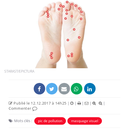
STARAST/EPICTURA
Publié le 12.12.2017 à 14h25
|
|
|
|
|
Commenter
Mots clés :
pic de pollution
masquage visuel