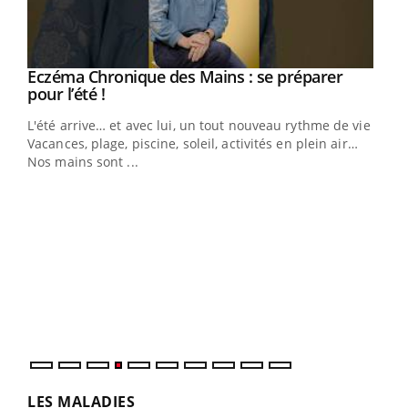
Eczéma Chronique des Mains : se préparer
Youtube
Youtube
pour l’été !
L'été arrive… et avec lui, un tout nouveau rythme de vie !
Vacances, plage, piscine, soleil, activités en plein air…
Nos mains sont ...
Dia
You
Le 
pers
ques
LES MALADIES