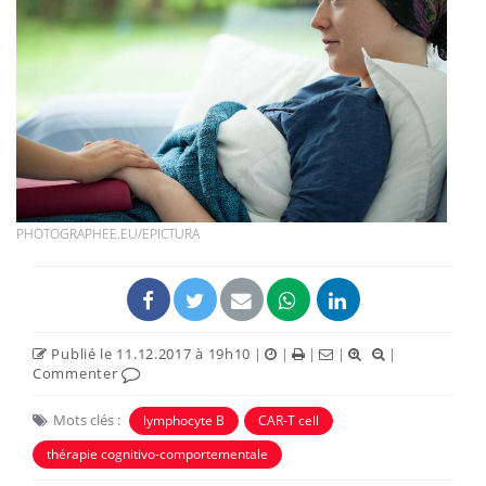
PHOTOGRAPHEE.EU/EPICTURA
Publié le 11.12.2017 à 19h10
|
|
|
|
|
Commenter
Mots clés :
lymphocyte B
CAR-T cell
thérapie cognitivo-comportementale