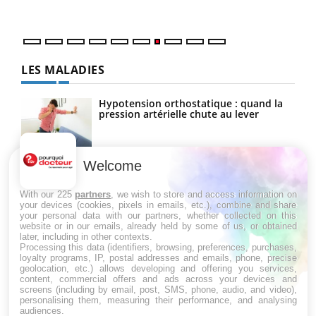
quot
LES MALADIES
Hypotension orthostatique : quand la
pression artérielle chute au lever
Welcome
Drépanocytose : une déformation des
globules rouges aux conséquences
graves
With our 225
partners
, we wish to store and access information on
your devices (cookies, pixels in emails, etc.), combine and share
your personal data with our partners, whether collected on this
website or in our emails, already held by some of us, or obtained
Maladie de Charcot (Sclérose latérale
later, including in other contexts.
amyotrophique)
Processing this data (identifiers, browsing, preferences, purchases,
loyalty programs, IP, postal addresses and emails, phone, precise
geolocation, etc.) allows developing and offering you services,
content, commercial offers and ads across your devices and
screens (including by email, post, SMS, phone, audio, and video),
personalising them, measuring their performance, and analysing
audiences.