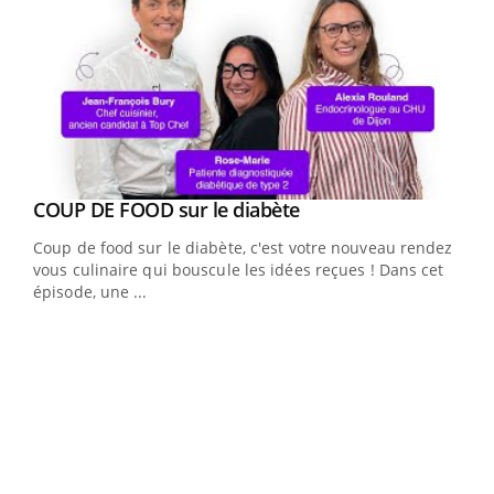
Youtube
COUP DE FOOD sur le diabète
Youtube
Coup de food sur le diabète, c'est votre nouveau rendez-
vous culinaire qui bouscule les idées reçues ! Dans cet
épisode, une ...
Yout
Quand l’entreprise mise sur le bien être global
Ecz
Youtube
You
(3/3
"Les rendez-vous de la santé et de la qualité de vie au
Dans
travail" de Pourquoi Docteur reçoivent Régis Blugeon,
vous
DRH et directeur ...