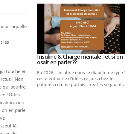
 pour laquelle
t les
prendre pour
Insuline & Charge mentale : et si on
Youtube
Youtube
osait en parler??
qui touche en
illard mental ou
En 2026, l'insuline dans le diabète de type 2
ptômes de la
reste entourée d'idées reçues chez les
arctus ! Non
ples ce qui la rend
patients comme parfois chez les soignants.
e qui souffre,
en ! Dites
Ec
You
pré
ication, non
, on en parle
L'é
ive
ryt
sol
ssoufflé,
sont
penses de