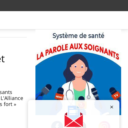
et
isants
L'Alliance
 fort »
Publicité