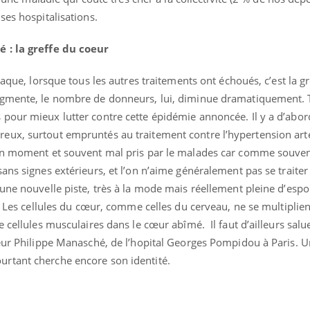
ses hospitalisations.
 : la greffe du coeur
iaque, lorsque tous les autres traitements ont échoués, c’est la gr
ugmente, le nombre de donneurs, lui, diminue dramatiquement. T
pour mieux lutter contre cette épidémie annoncée. Il y a d’abor
ux, surtout empruntés au traitement contre l’hypertension artér
bon moment et souvent mal pris par le malades car comme souven
ans signes extérieurs, et l’on n’aime généralement pas se traite
une nouvelle piste, très à la mode mais réellement pleine d’espoi
s. Les cellules du cœur, comme celles du cerveau, ne se multiplien
 cellules musculaires dans le cœur abîmé. Il faut d’ailleurs salu
seur Philippe Manasché, de l’hopital Georges Pompidou à Paris. 
rtant cherche encore son identité.