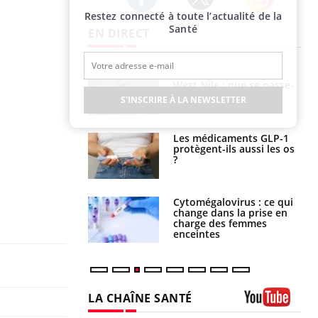
Restez connecté à toute l’actualité de la
Twitter
Facebook
Instagram
Santé
EN DIRECT
 oublier les
Chikungunya, dengue,
en vacances ?
West Nile : que se passe-
t-il dans le sud de la
S'INSCRIRE À LA NEWSLETTER
France ?
s connectés :
Les médicaments GLP-1
 le travail
protègent-ils aussi les os
 de plus en plus
?
soirées
olorectal : une
Cytomégalovirus : ce qui
e simple aurait
change dans la prise en
la donne au Pays
charge des femmes
enceintes
LA CHAÎNE SANTÉ
Youtube