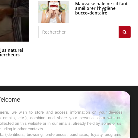
Mauvaise haleine : il faut
améliorer l’hygiène
bucco-dentaire
Comment oublier les écrans en
 jus naturel
vacances ?
chercheurs
elcome
ER
tners
, we wish to store and access information on your devices
in emails, etc.), combine and share your personal data with our
s les semaines les meilleures
ollected on this website or in our emails, already held by some of us,
ncluding in other contexts.
ta (identifiers, browsing, preferences, purchases, loyalty programs,