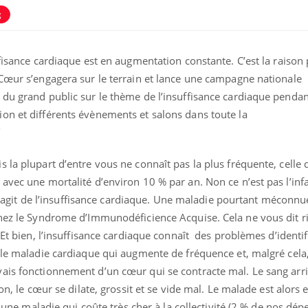
g
ffisance cardiaque est en augmentation constante. C’est la raison
 Cœur s’engagera sur le terrain et lance une campagne nationale
 du grand public sur le thème de l’insuffisance cardiaque pendan
on et différents évènements et salons dans toute la
éma Chronique des Mains :
Carence en fer : com
tube
Youtube
/
Youtube
Youtube
liquer ma maladie
prévenir
 la plupart d’entre vous ne connaît pas la plus fréquente, celle 
 a des sujets qui sont faciles à aborder...
Fatigue, irritabilité, brou
tres non ! D'un côté, poser des
même alopécie… Les sym
avec une mortalité d’environ 10 % par an. Non ce n’est pas l’inf
tions sur la maladie d'un proche c'est
carence en fer sont multi
l s’agit de l’insuffisance cardiaque. Une maladie pourtant méconnu
rer ...
...
enez le Syndrome d’Immunodéficience Acquise. Cela ne vous dit ri
 Et bien, l’insuffisance cardiaque connaît des problèmes d’identif
ule maladie cardiaque qui augmente de fréquence et, malgré cela
ais fonctionnement d’un cœur qui se contracte mal. Le sang arr
on, le cœur se dilate, grossit et se vide mal. Le malade est alors e
st une maladie qui coûte très cher à la collectivité (2 % de nos dé