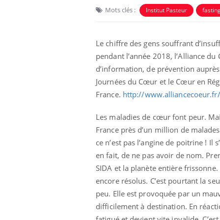
Mots clés :
Institut Pasteur
fastin
Le chiffre des gens souffrant d’insu
pendant l’année 2018, l’Alliance du
d’information, de prévention auprès
Journées du Cœur et le Cœur en Régi
Ecz
You
France.
http://www.alliancecoeur.fr
exp
Les maladies de cœur font peur. Mais
Il y
d'au
France près d’un million de malades 
ques
ce n’est pas l’angine de poitrine ! I
mont
en fait, de ne pas avoir de nom. Pr
SIDA et la planète entière frissonne.
encore résolus. C’est pourtant la se
peu. Elle est provoquée par un mauv
difficilement à destination. En réacti
fatigué et devient vite invalide. C’e