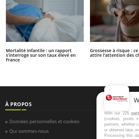
Mortalité infantile : un rapport
Grossesse à risque : ce
s’interroge sur son taux élevé en
attire l'attention des 
France
W
À PROPOS
NEWSLETT
With our 225
par
(cookies, pixels 
Recevez toute
Données personnelles et cookies
partners, whether c
infos santé
or obtained later, i
Qui sommes-nous
Processing this da