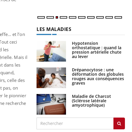
LES MALADIES
effe… et l’on
out ceci
Hypotension
orthostatique : quand la
d les
pression artérielle chute
au lever
ielle. Mais il
t dans les
Drépanocytose : une
r quand,
déformation des globules
rouges aux conséquences
rs, celle des
graves
t pas, on
er le pionnier
Maladie de Charcot
(Sclérose latérale
Une recherche
amyotrophique)