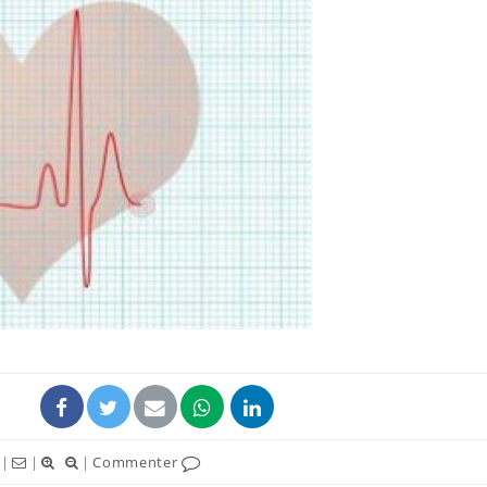
Hantavirus : un cas
Comment
détecté chez un touriste
écrans 
en France
Mortalité infantile : un
Toujour
rapport s’interroge sur
comment
son taux élevé en France
empiète
sur nos 
Grossesse à risque : ce jus
Cancer c
naturel attire l'attention
stratégi
des chercheurs
changé 
basque
|
|
|
Commenter