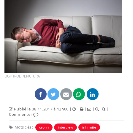
LIGHTPOET/EPICTURA
Publié le 08.11.2017 à 12h00
|
|
|
|
|
Commenter
Mots clés :
crohn
interview
infirmité