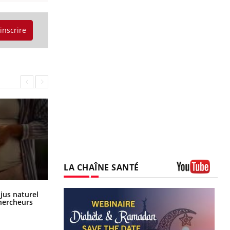
'inscrire
LA CHAÎNE SANTÉ
Youtube
Comment oublier les écrans en
 jus naturel
vacances ?
chercheurs