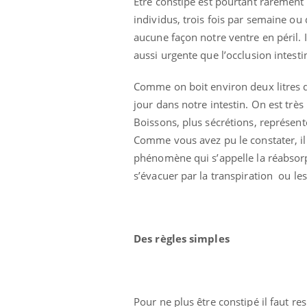
Etre constipé est pourtant rarement 
individus, trois fois par semaine ou
aucune façon notre ventre en péril. 
aussi urgente que l’occlusion intesti
Comme on boit environ deux litres d
jour dans notre intestin. On est très
Boissons, plus sécrétions, représente
Comme vous avez pu le constater, il 
phénomène qui s’appelle la réabsorpti
s’évacuer par la transpiration ou les 
 oublier les
Chikungunya, dengue,
n vacances ?
West Nile : que se passe-
t-il dans le sud de la
France ?
Des règles simples
 connectés :
Les médicaments GLP-1
le travail
protègent-ils aussi les os
de plus en plus
?
soirées
Pour ne plus être constipé il faut r