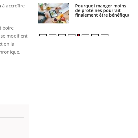
 à accroître
Pourquoi manger moins
Mordue par une tique en
de protéines pourrait
vacances, elle reste dans
finalement être bénéfique
le coma pendant 42 jours
t boire
 se modifient
t en la
chronique.