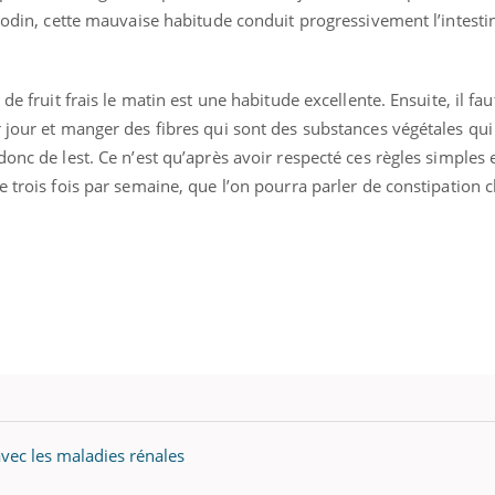
anodin, cette mauvaise habitude conduit progressivement l’intestin
Pourquoi votre ventre
gâche-t-il les premiers
jours de vos vacances ?
de fruit frais le matin est une habitude excellente. Ensuite, il fau
 jour et manger des fibres qui sont des substances végétales qui
onc de lest. Ce n’est qu’après avoir respecté ces règles simples e
e trois fois par semaine, que l’on pourra parler de constipation 
avec les maladies rénales