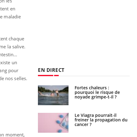
on les
ttent en
ne maladie
itent chaque
me la salive.
testin...
xiste un
EN DIRECT
sang pour
de nos selles.
Fortes chaleurs :
Grossesse et chaleur : ce
pourquoi le risque de
que dit la science
noyade grimpe-t-il ?
Le Viagra pourrait-il
Le smartphone nuit-il à
freiner la propagation du
l'apprentissage de la
cancer ?
lecture ?
 bon moment,