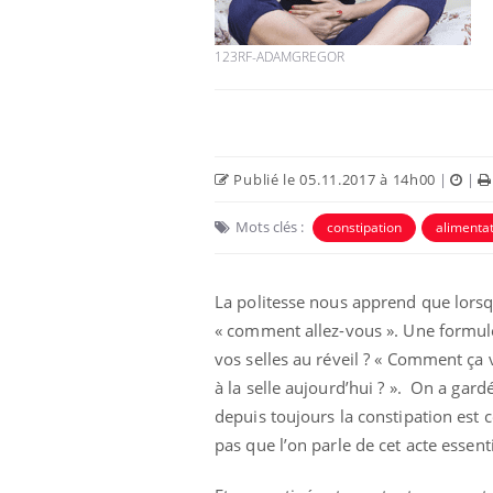
123RF-ADAMGREGOR
Publié le 05.11.2017 à 14h00
|
|
Mots clés :
constipation
alimenta
La politesse nous apprend que lorsqu
« comment allez-vous ». Une formule p
vos selles au réveil ? « Comment ça v
à la selle aujourd’hui ? ». On a gard
depuis toujours la constipation est 
pas que l’on parle de cet acte essent