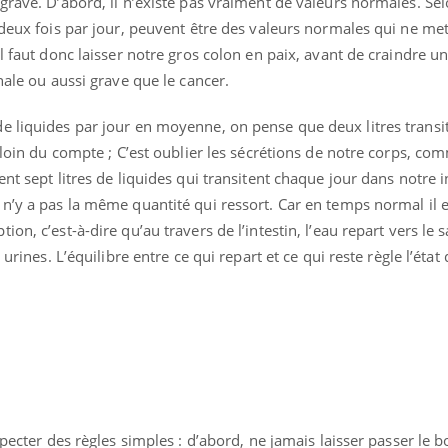
grave. D’abord, il n’existe pas vraiment de valeurs normales. Sel
 deux fois par jour, peuvent être des valeurs normales qui ne me
Il faut donc laisser notre gros colon en paix, avant de craindre u
nale ou aussi grave que le cancer.
e liquides par jour en moyenne, on pense que deux litres trans
 loin du compte ; C’est oublier les sécrétions de notre corps, com
nt sept litres de liquides qui transitent chaque jour dans notre in
n’y a pas la même quantité qui ressort. Car en temps normal il e
on, c’est-à-dire qu’au travers de l’intestin, l’eau repart vers le 
urines. L’équilibre entre ce qui repart et ce qui reste règle l’état 
La sieste empêche-t-elle
de dormir la nuit ?
VIH : la fin du comprimé
tous les jours se profile-t-
elle enfin ?
especter des règles simples : d’abord, ne jamais laisser passer le