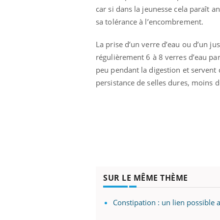
car si dans la jeunesse cela paraît 
olorectal : une
Cytomégalovirus : ce qui
e simple aurait
change dans la prise en
sa tolérance à l’encombrement.
a donne au Pays
charge des femmes
enceintes
La prise d’un verre d’eau ou d’un jus 
régulièrement 6 à 8 verres d’eau par
peu pendant la digestion et servent d
persistance de selles dures, moins d
SUR LE MÊME THÈME
Constipation : un lien possible 