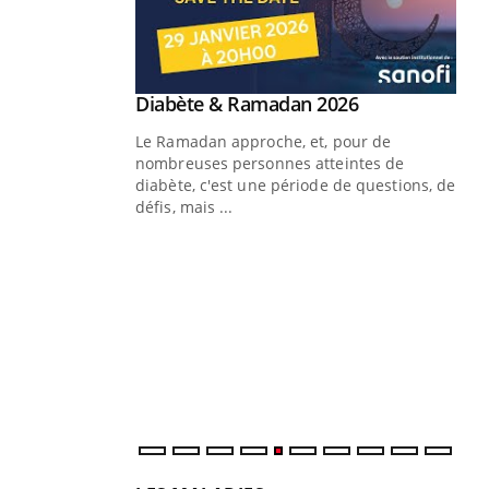
Youtube
Diabète & Ramadan 2026
Youtube
Le Ramadan approche, et, pour de
nombreuses personnes atteintes de
diabète, c'est une période de questions, de
défis, mais ...
Un « jumeau numérique » pour
CO
Youtube
You
faciliter l’accès à la médecine
Youtube
Cou
préventive
nou
Un établissement lié à un groupe
bou
mutualiste innove en matière de bilan de
épi
santé : l'utilisation d'un « jumeau
numérique » permet ...