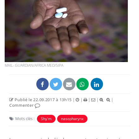
MAIL- GUARDIAN/AFRICA MED/SIPA
Publié le 22.09.2017 à 13h15
|
|
|
|
|
Commenter
Mots clés :
Shy'm
nasopharynx