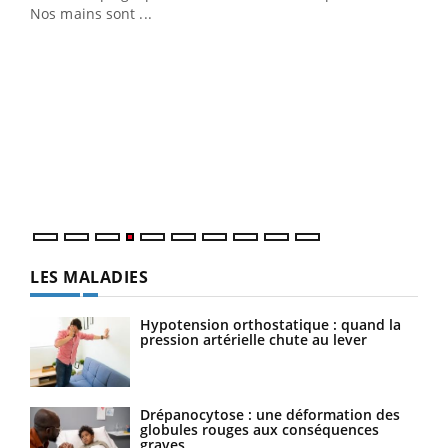
Nos mains sont ...
Youtube
Diabète & Ramadan 2026
Un 
Youtube
You
à l
Un é
mati
numé
LES MALADIES
Hypotension orthostatique : quand la
pression artérielle chute au lever
Drépanocytose : une déformation des
globules rouges aux conséquences
graves