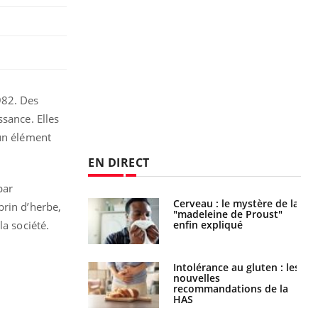
982. Des
ssance. Elles
 un élément
EN DIRECT
par
 gérer le
Cerveau : le mystère de la
brin d’herbe,
 des enfants en
"madeleine de Proust"
s ?
enfin expliqué
la société.
évention : ce que
Intolérance au gluten : les
s pourront
nouvelles
faire
recommandations de la
HAS