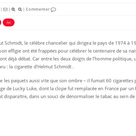
|
|
|
Commenter
loi
Schmidt, le célèbre chancelier qui dirigea le pays de 1974 à 1
n effigie ont été frappées pour célébrer le centenaire de sa nai
ont déjà débat. Car entre les deux doigts de l’homme politique,
ru : la cigarette d’Helmut Schmidt .
les paquets aussi vite que son ombre – il fumait 60 cigarettes 
Mordue par un
Comment
age de Lucky Luke, dont la clope fut remplacée en France par un 
barracuda, une petite fille
sommeil
secourue grâce à un
vacance
t disparaître, dans un souci de dénormaliser le tabac au sein de 
réflexe essentiel
Légionellose en Suisse :
Bilan pr
quelle est l’origine de la
les kiné
contamination ?
bientôt 