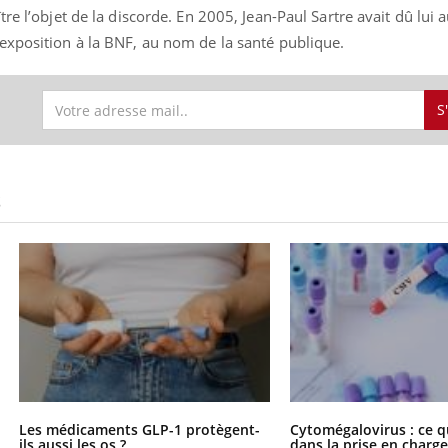
re l’objet de la discorde. En 2005, Jean-Paul Sartre avait dû lui a
exposition à la BNF, au nom de la santé publique.
Youtube
bète & Ramadan 2026
Un « jumeau numériq
tube
Youtube
S
faciliter l’accès à la 
Ramadan approche, et, pour de
Youtube
préventive
breuses personnes atteintes de
Un établissement lié à u
ète, c'est une période de questions, de
mutualiste innove en mat
s, mais ...
S
santé : l'utilisation d'un 
numérique » permet ...
Les médicaments GLP-1 protègent-
Cytomégalovirus : ce q
ils aussi les os ?
dans la prise en char