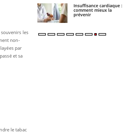
uel est ce
Insuffisance cardiaque :
ent autorisé aux
comment mieux la
is ?
prévenir
s souvenirs les
ement non-
alayées par
passé et sa
endre le tabac