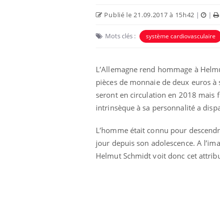
Publié le 21.09.2017 à 15h42
|
|
Mots clés :
système cardiovasculaire
L’Allemagne rend hommage à Helmut 
pièces de monnaie de deux euros à so
seront en circulation en 2018 mais f
intrinsèque à sa personnalité a dispa
L’homme était connu pour descendre 
aleurs :
Grossesse et chaleur : ce
jour depuis son adolescence. A l’im
 le risque de
que dit la science
rimpe-t-il ?
Helmut Schmidt voit donc cet attribu
 pourrait-il
Le smartphone nuit-il à
la propagation du
l'apprentissage de la
lecture ?