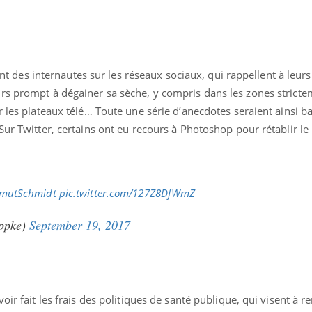
Allergies alimentaires :
TDAH : q
une nouvelle arme contre
traitem
les réactions sévères
États-Un
gent des internautes sur les réseaux sociaux, qui rappellent à leur
rs prompt à dégainer sa sèche, y compris dans les zones strict
r les plateaux télé… Toute une série d’anecdotes seraient ainsi b
Sur Twitter, certains ont eu recours à Photoshop pour rétablir le 
mutSchmidt
pic.twitter.com/127Z8DfWmZ
ppke)
September 19, 2017
oir fait les frais des politiques de santé publique, qui visent à r