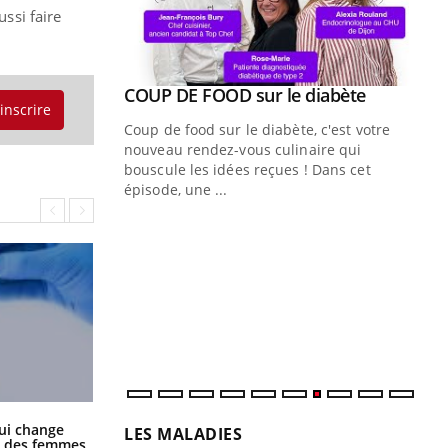
ussi faire
Youtube
ue » pour
COUP DE FOOD sur le diabète
Youtube
'inscrire
médecine
Coup de food sur le diabète, c'est votre
nouveau rendez-vous culinaire qui
n groupe
bouscule les idées reçues ! Dans cet
ière de bilan de
épisode, une ...
« jumeau
Qu
You
êtr
"Le
qua
Doc
dir
La sieste empêche-t-elle de dormir
ui change
LES MALADIES
la nuit ?
ge des femmes