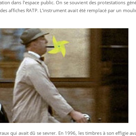
tion dans l’espace public. On se souvient des protestations géné
ur des affiches RATP. L’instrument avait été remplacé par un mouli
raux qui avait dû se sevrer. En 1996, les timbres à son effigie av