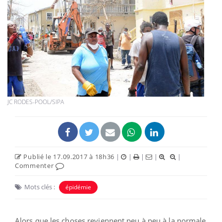
JC RODES-POOL/SIPA
Publié le 17.09.2017 à 18h36
|
|
|
|
|
Commenter
Mots clés :
épidémie
Alors que les choses reviennent peu à peu à la normale