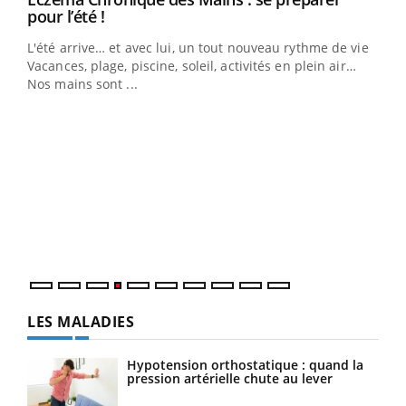
Youtube
pour l’été !
Le Ramadan approche, et, pour de nombreuses
L'été arrive… et avec lui, un tout nouveau rythme de vie !
personnes atteintes de diabète, c'est une période de
Vacances, plage, piscine, soleil, activités en plein air…
questions, de défis, mais ...
Nos mains sont ...
Un 
You
à l
Un é
mati
numé
LES MALADIES
Hypotension orthostatique : quand la
pression artérielle chute au lever