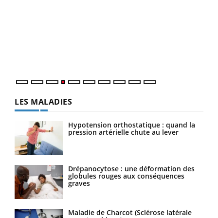
Dia
You
Le 
pers
ques
LES MALADIES
Hypotension orthostatique : quand la
pression artérielle chute au lever
Drépanocytose : une déformation des
globules rouges aux conséquences
graves
Maladie de Charcot (Sclérose latérale