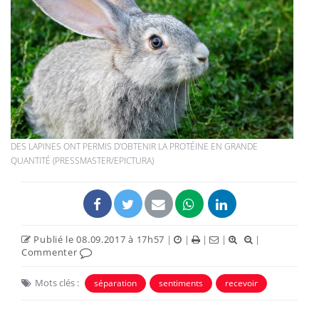
DES LAPINES ONT PERMIS D'OBTENIR LA PROTÉINE EN GRANDE
QUANTITÉ (PRESSMASTER/EPICTURA)
Publié le 08.09.2017 à 17h57
|
|
|
|
|
Commenter
Mots clés :
séparation
sentiments
recevoir