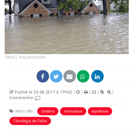
DAVID J. PHILLIP/AP/SIPA
Publié le 29.08.2017 à 17h02
|
|
|
|
|
Commenter
Mots clés :
choléra
innovation
épidémie
Tétralégie de Fallot