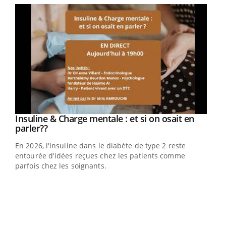
Youtube
Insuline & Charge mentale : et si on osait en
Youtube
Youtube
parler??
En 2026, l'insuline dans le diabète de type 2 reste
entourée d'idées reçues chez les patients comme
parfois chez les soignants.
Ecz
You
pour