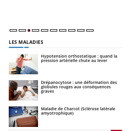
L'ét
Vaca
Nos 
LES MALADIES
Hypotension orthostatique : quand la
pression artérielle chute au lever
Drépanocytose : une déformation des
globules rouges aux conséquences
graves
Maladie de Charcot (Sclérose latérale
amyotrophique)