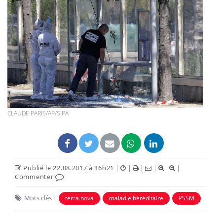
CLAUDE PARIS/AP/SIPA
Publié le 22.08.2017 à 16h21
|
|
|
|
|
Commenter
Mots clés :
terra nova
maladie héréditaire
PSSM