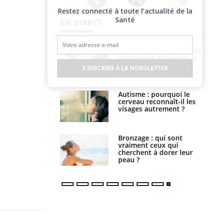
Restez connecté à toute l’actualité de la
Twitter
Facebook
Instagram
Santé
EN DIRECT
Les médicaments GLP-1
Grossesse : ces polluants
protègent-ils aussi les os
pourraient influencer le
?
poids des enfants
S'INSCRIRE À LA NEWSLETTER
Cytomégalovirus : ce qui
Autisme : pourquoi le
change dans la prise en
cerveau reconnaît-il les
charge des femmes
visages autrement ?
enceintes
La sieste empêche-t-elle
Bronzage : qui sont
de dormir la nuit ?
vraiment ceux qui
cherchent à dorer leur
peau ?