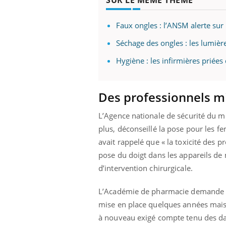
mutualiste innove en matière de bilan de
épis
santé : l'utilisation d'un « jumeau
numérique » permet ...
Faux ongles : l’ANSM alerte sur 
Séchage des ongles : les lumièr
Hygiène : les infirmières priées 
Des professionnels m
L’Agence nationale de sécurité du
plus, déconseillé la pose pour les f
avait rappelé que « la toxicité des pr
pose du doigt dans les appareils de
d’intervention chirurgicale.
L’Académie de pharmacie demande un 
mise en place quelques années mais s
à nouveau exigé compte tenu des da