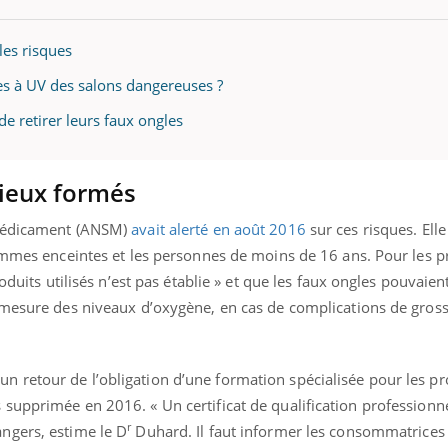
ode, une ...
les risques
es à UV des salons dangereuses ?
de retirer leurs faux ongles
ieux formés
 médicament (ANSM)
avait alerté en août 2016
sur ces risques. Elle
emmes enceintes et les personnes de moins de 16 ans. Pour les p
oduits utilisés n’est pas établie » et que les faux ongles pouvaien
 mesure des niveaux d’oxygène, en cas de complications de gros
retour de l’obligation d’une formation spécialisée pour les pro
upprimée en 2016. « Un certificat de qualification professionne
r
ngers, estime le D
Duhard. Il faut informer les consommatrices 