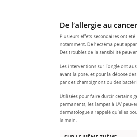
De l’allergie au cance
Plusieurs effets secondaires ont été 
notamment. De l’eczéma peut apparaî
Des troubles de la sensibilité peuve
Les interventions sur l’ongle ont aus
avant la pose, et pour la dépose des o
par des champignons ou des bactéri
Utilisées pour faire durcir certains
permanents, les lampes à UV peuvent
Youtube
026
Un « jumeau numérique » pour
COU
Youtube
You
dermatologue a rappelé qu’elles pou
faciliter l’accès à la médecine
la main.
 pour de
Youtube
Coup
préventive
eintes de
nou
Un établissement lié à un groupe
 de questions, de
bous
SUR LE MÊME THÈME