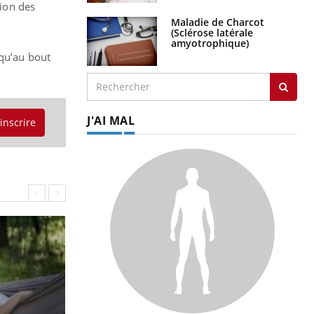
tion des
Maladie de Charcot
(Sclérose latérale
amyotrophique)
squ’au bout
J'AI MAL
'inscrire