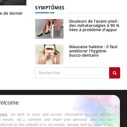
SYMPTÔMES
VIH : la fin du comprimé tous les
le de dormir
jours se profile-t-elle enfin ?
Douleurs de l’avant-pied :
des métatarsalgies à 90 %
liées à problème d’appui
Mauvaise haleine : il faut
améliorer l’hygiène
bucco-dentaire
elcome
ER
tners
, we wish to store and access information on your devices
in emails, etc.), combine and share your personal data with our
s les semaines les meilleures
ollected on this website or in our emails, already held by some of us,