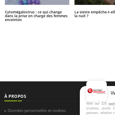
Cytomégalovirus : ce qui change
La sieste empêche-t-el
dans la prise en charge des femmes
la nuit ?
enceintes
W
À PROPOS
NEWSLETT
With our 225
par
(cookies, pixels 
Recevez toute
Données personnelles et cookies
partners, whether c
infos santé