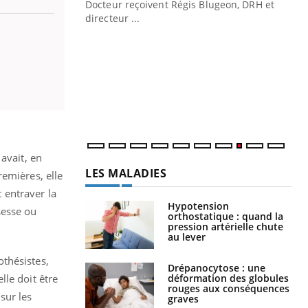
Docteur reçoivent Régis Blugeon, DRH et
directeur ...
Eczéma chronique des mains : au
Ec
Youtube
You
Youtube
quotidien (3/3)
sy
Une
sèc
per
irri
 avait, en
LES MALADIES
remières, elle
t entraver la
Hypotension
sesse ou
orthostatique : quand la
pression artérielle chute
au lever
thésistes,
Drépanocytose : une
déformation des globules
lle doit être
rouges aux conséquences
sur les
graves