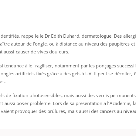
r
identifiés, rappelle le Dr Edith Duhard, dermatologue. Des allergi
tre autour de l’ongle, ou à distance au niveau des paupières et
nt aussi causer de vives douleurs.
si tendance à le fragiliser, notamment par les ponçages successif
ngles artificiels fixés grâce à des gels à UV. Il peut se décoller, 
es.
 gels de fixation photosensibles, mais aussi des vernis permanents
 aussi poser problème. Lors de sa présentation à l’Académie, l
Youtube
P DE FOOD sur le diabète
tube
vaient provoquer des brûlures, mais aussi des cancers au nivea
 de food sur le diabète, c'est votre
veau rendez-vous culinaire qui
cule les idées reçues ! Dans cet