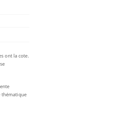
s ont la cote.
 se
sente
e thématique