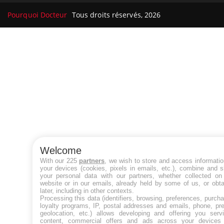
Pourquoi Docteur
Tous droits réservés, 2026
Welcome
With our 225
partners
, we wish to store and access informati
your devices (cookies, pixels in emails, etc.), combine and 
your personal data with our partners, whether collected on 
website or in our emails, already held by some of us, or obt
later, including in other contexts.
Processing this data (identifiers, browsing, preferences, purch
loyalty programs, IP, postal addresses and emails, phone, pr
geolocation, etc.) allows developing and offering you servi
content, commercial offers and ads across your devices