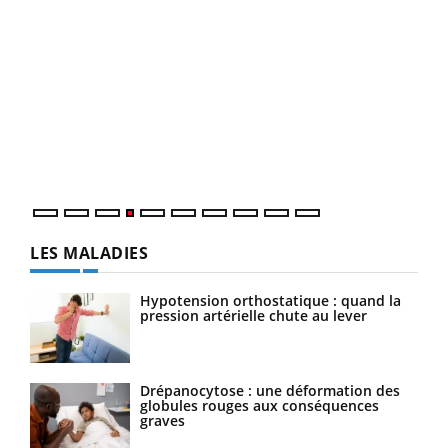
Dia
You
Le 
pers
ques
LES MALADIES
Hypotension orthostatique : quand la
pression artérielle chute au lever
Drépanocytose : une déformation des
globules rouges aux conséquences
graves