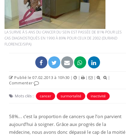
LA SURVIE À 5 ANS DU CANCER DU SEIN EST PASSÉE DE 81% POUR LES
CAS DIAGNOSTIQUÉS EN 1990 À 89% POUR CEUX DE 2002 (DURAND
FLORENCE/SIPA)
Publié le 07.02.2013 à 10h30
|
|
|
|
|
Commenter
Mots clés :
cancer
surmortalité
inactivité
58%... c’est la proportion de cancers que l’on parvient
aujourd’hui à soigner. Grâce aux progrès de la
médecine, nous avons donc dépassé le cap de la moitié