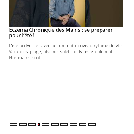
Eczéma Chronique des Mains : se préparer
Youtube
Youtube
pour l’été !
L'été arrive… et avec lui, un tout nouveau rythme de vie !
Vacances, plage, piscine, soleil, activités en plein air…
Nos mains sont ...
Dia
You
Le 
pers
ques