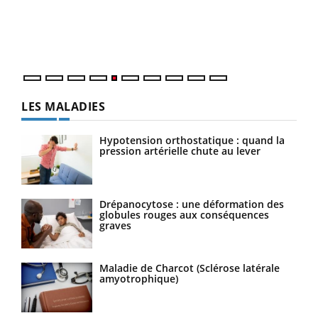
Un é
mati
numé
LES MALADIES
Hypotension orthostatique : quand la
pression artérielle chute au lever
Drépanocytose : une déformation des
globules rouges aux conséquences
graves
Maladie de Charcot (Sclérose latérale
amyotrophique)