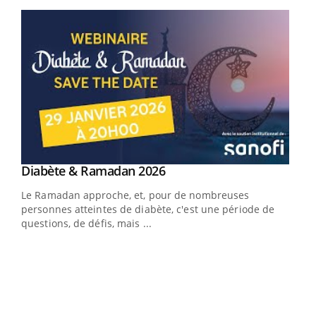
Youtube
Youtube
Diabète & Ramadan 2026
Youtube
Le Ramadan approche, et, pour de nombreuses
vie !
personnes atteintes de diabète, c'est une période de
…
questions, de défis, mais ...
Un 
You
à l