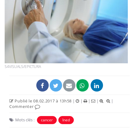
S4VISUALS/EPICTURA
Publié le 08.02.2017 à 13h58
|
|
|
|
|
Commenter
Mots clés :
cancer
Ined