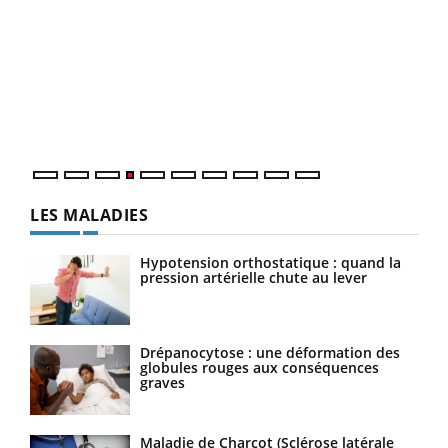
Dia
You
Le 
pers
ques
LES MALADIES
Hypotension orthostatique : quand la
pression artérielle chute au lever
Drépanocytose : une déformation des
globules rouges aux conséquences
graves
Maladie de Charcot (Sclérose latérale