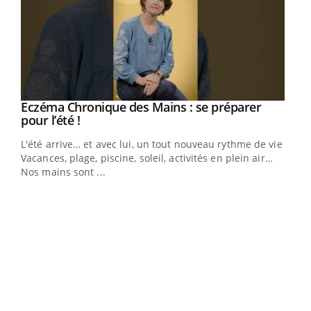
Youtube
Eczéma Chronique des Mains : se préparer
Diabète & Ramadan 2026
Youtube
Youtube
Youtube
pour l’été !
Le Ramadan approche, et, pour de nombreuses
L'été arrive… et avec lui, un tout nouveau rythme de vie !
personnes atteintes de diabète, c'est une période de
Vacances, plage, piscine, soleil, activités en plein air…
questions, de défis, mais ...
Nos mains sont ...
Un 
You
à l
Un é
mati
numé