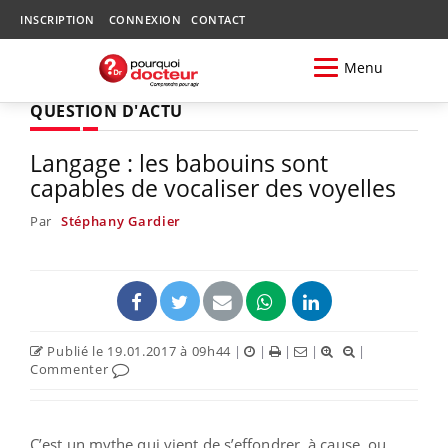
INSCRIPTION
CONNEXION
CONTACT
Menu
QUESTION D'ACTU
Langage : les babouins sont
capables de vocaliser des voyelles
Par
Stéphany Gardier
Publié le 19.01.2017 à 09h44
|
|
|
|
|
Commenter
C’est un mythe qui vient de s’effondrer, à cause, ou