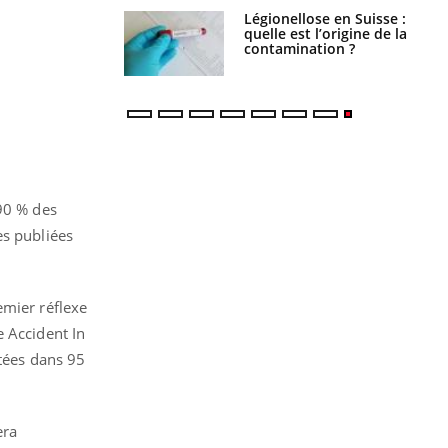
phone nuit-il à
Légionellose en Suisse :
tissage de la
quelle est l’origine de la
?
contamination ?
 90 % des
es publiées
emier réflexe
e Accident In
itées dans 95
era