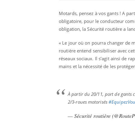
Motards, pensez à vos gants ! A par
obligatoire, pour le conducteur com
obligation, la Sécurité routière a l
« Le jour où on pourra changer de ma
routière entend sensibiliser avec cet
réseaux sociaux. Il s’agit ainsi de r
mains et la nécessité de les protéger
olorectal : une
Cytomégalovirus : ce qui
e simple aurait
change dans la prise en
À partir du 20/11, port de gants 
a donne au Pays
charge des femmes
enceintes
2/3-roues motorisés
#EquipezVou
unya, dengue,
La sieste empêche-t-elle
— Sécurité routière (@Route
e : que se passe-
de dormir la nuit ?
 le sud de la