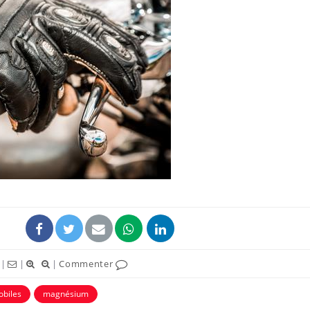
|
|
|
Commenter
biles
magnésium