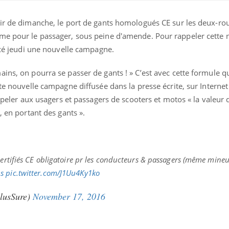
tir de dimanche, le port de gants homologués CE sur les deux-ro
me pour le passager, sous peine d'amende. Pour rappeler cette 
ancé jeudi une nouvelle campagne.
ins, on pourra se passer de gants ! » C’est avec cette formule qu
te nouvelle campagne diffusée dans la presse écrite, sur Internet 
appeler aux usagers et passagers de scooters et motos « la valeur 
, en portant des gants ».
Pourquoi votre ventre
Pourquo
gâche-t-il les premiers
de prot
certifiés CE obligatoire pr les conducteurs & passagers (même mineu
jours de vos vacances ?
finalem
s
pic.twitter.com/J1Uu4Ky1ko
Fortes chaleurs :
Grossess
PlusSure)
November 17, 2016
pourquoi le risque de
que dit 
noyade grimpe-t-il ?