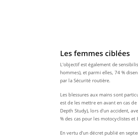
icaments GLP-1
VIH : la fin du comprimé
-ils aussi les os
tous les jours se profile-t-
elle enfin ?
Les femmes ciblées
L'objectif est également de sensibil
hommes), et parmi elles, 74 % disen
par la Sécurité routière.
Les blessures aux mains sont partic
est de les mettre en avant en cas de
Depth Study), lors d'un accident, av
% des cas pour les motocyclistes et 
En vertu d'un décret publié en sep