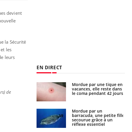
ues devient
nouvelle
e la Sécurité
et les
de leurs
EN DIRECT
i manger moins
Mordue par une tique en
éines pourrait
vacances, elle reste dans
rs) de
ent être bénéfique
le coma pendant 42 jours
e et chaleur : ce
Mordue par un
la science
barracuda, une petite fille
secourue grâce à un
réflexe essentiel