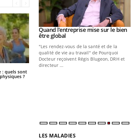
Youtube
 diabète
Quand l’entreprise mise sur le bien
Youtube
Youtube
être global
e, c'est votre
"Les rendez-vous de la santé et de la
naire qui
qualité de vie au travail" de Pourquoi
 ! Dans cet
Docteur reçoivent Régis Blugeon, DRH et
directeur ...
Ec
Comment éviter une otite pendant
You
: quels sont
les vacances ?
quo
 physiques ?
Dan
der
com
et é
LES MALADIES