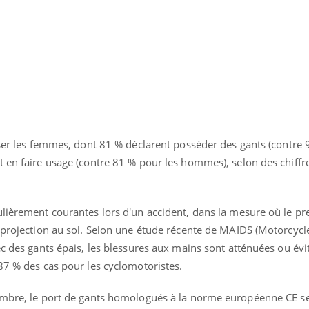
Le Viagra pourrait-il
Le smart
freiner la propagation du
l'appren
cancer ?
lecture 
iser les femmes, dont 81 % déclarent posséder des gants (contre
t en faire usage (contre 81 % pour les hommes), selon des chiffr
ulièrement courantes lors d'un accident, dans la mesure où le pr
 projection au sol. Selon une étude récente de MAIDS (Motorcycl
ec des gants épais, les blessures aux mains sont atténuées ou év
87 % des cas pour les cyclomotoristes.
tembre, le port de gants homologués à la norme européenne CE s