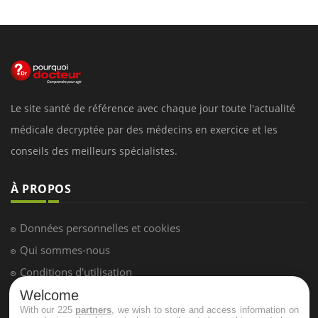
Le site santé de référence avec chaque jour toute l'actualité
médicale decryptée par des médecins en exercice et les
conseils des meilleurs spécialistes.
À PROPOS
Données personnelles et cookies
Qui sommes-nous
Conditions d'utilisation
Plan du site
Welcome
With our 225
partners
, we wish to store and access information on
Mentions Légales