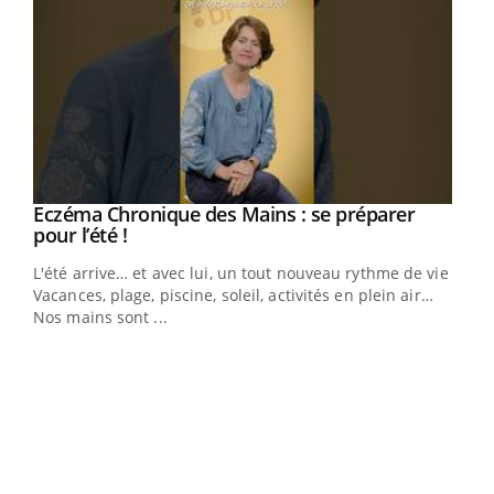
Eczéma Chronique des Mains : se préparer
Youtube
Youtube
pour l’été !
L'été arrive… et avec lui, un tout nouveau rythme de vie !
Vacances, plage, piscine, soleil, activités en plein air…
Nos mains sont ...
Dia
You
Le 
pers
ques