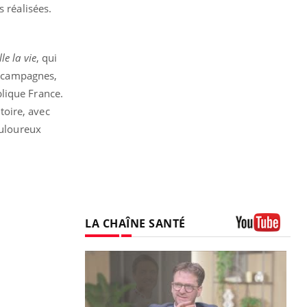
 réalisées.
le la vie
, qui
es campagnes,
ublique France.
toire, avec
ouloureux
LA CHAÎNE SANTÉ
Youtube