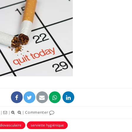
|
|
|
Commenter
diovasculaire
serviette hygiénique