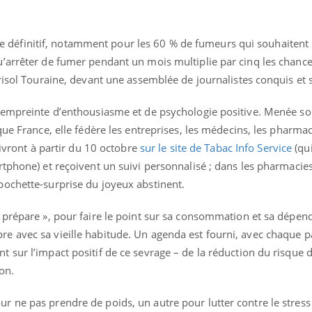
Chikungunya, dengue,
La siest
West Nile : que se passe-
de dormi
t-il dans le sud de la
rage définitif, notamment pour les 60 % de fumeurs qui souhaitent 
France ?
’arrêter de fumer pendant un mois multiplie par cinq les chanc
risol Touraine, devant une assemblée de journalistes conquis et 
 empreinte d’enthousiasme et de psychologie positive. Menée sou
ue France, elle fédère les entreprises, les médecins, les pharmac
rivront à partir du 10 octobre
sur le site de Tabac Info Service
(qu
tphone) et reçoivent un suivi personnalisé ; dans les pharmacies, 
ochette-surprise du joyeux abstinent.
 prépare », pour faire le point sur sa consommation et sa dépend
 avec sa vieille habitude. Un agenda est fourni, avec chaque p
sur l’impact positif de ce sevrage – de la réduction du risque d
on.
 ne pas prendre de poids, un autre pour lutter contre le stress 