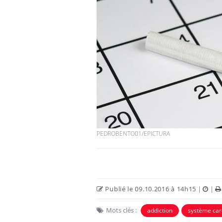
PEDROBENTO01/EPICTURA
Publié le 09.10.2016 à 14h15
|
|
Mots clés :
addiction
système car