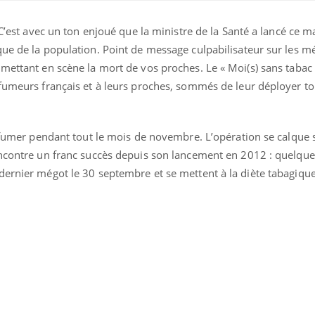
 C’est avec un ton enjoué que la ministre de la Santé a lancé ce m
ue de la population. Point de message culpabilisateur sur les mé
mettant en scène la mort de vos proches. Le « Moi(s) sans tabac 
 fumeurs français et à leurs proches, sommés de leur déployer to
e fumer pendant tout le mois de novembre. L’opération se calque
encontre un franc succès depuis son lancement en 2012 : quelqu
dernier mégot le 30 septembre et se mettent à la diète tabagiq
Toujours connectés :
Les méd
comment le travail
protègen
empiète de plus en plus
?
sur nos soirées
Cancer colorectal : une
Cytomég
stratégie simple aurait
change d
changé la donne au Pays
charge 
basque
enceint