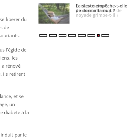
e empêche-t-elle
Fortes chaleurs :
r la nuit ?
pourquoi le risque de
noyade grimpe-t-il ?
se libérer du
es de
souriants.
s l’égide de
iens, les
i a rénové
ils retirent
ance, et se
age, un
e diabète à la
induit par le