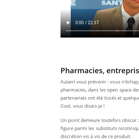
ale : et si on
Eczéma Chronique des Mains : se
Dia
Youtube
You
ube
Youtube
préparer pour l’été !
Le 
 diabète de type 2
L'été arrive… et avec lui, un tout nouveau
nom
ues chez les
rythme de vie ! Vacances, plage, piscine,
diab
ez les soignants.
soleil, activités en plein air… Nos mains
défi
sont ...
Pharmacies, entrepris
Autant vous prévenir : vous n’échappe
pharmacies, dans les open space des
partenariats ont été tissés et quel
Cool, vous disais-je !
Un point demeure toutefois obscur :
figure parmi les substituts nicotini
discrétion vis à vis de ce produit.