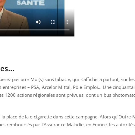
Youtube
bète & Ramadan 2026
Un « jumeau numériq
tube
Youtube
faciliter l’accès à la 
Ramadan approche, et, pour de
Youtube
préventive
breuses personnes atteintes de
Un établissement lié à u
ète, c'est une période de questions, de
mutualiste innove en mat
s, mais ...
santé : l'utilisation d'un 
es...
numérique » permet ...
rez pas au « Moi(s) sans tabac », qui s’affichera partout, sur les
 entreprises – PSA, Arcelor Mittal, Pôle Emploi… Une cinquanta
ques 1200 actions régionales sont prévues, dont un bus photomato
 la place de la e-cigarette dans cette campagne. Alors qu’Outre-
ques remboursés par l’Assurance-Maladie, en France, les autorités