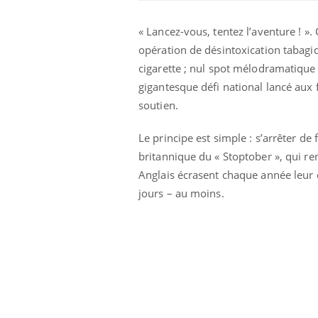
« Lancez-vous, tentez l’aventure ! ».
opération de désintoxication tabagiq
cigarette ; nul spot mélodramatique 
gigantesque défi national lancé aux
soutien.
Le principe est simple : s’arrêter d
britannique du « Stoptober », qui r
Anglais écrasent chaque année leur 
jours – au moins.
e métabolique :
Mortalité infantile : un
nt les meilleurs
rapport s’interroge sur
s physiques ?
son taux élevé en France
éviter une otite
Grossesse à risque : ce jus
les vacances ?
naturel attire l'attention
des chercheurs