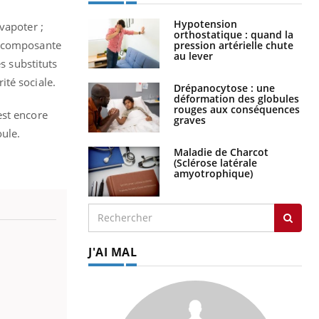
Hypotension
vapoter ;
orthostatique : quand la
e composante
pression artérielle chute
au lever
s substituts
ité sociale.
Drépanocytose : une
déformation des globules
rouges aux conséquences
’est encore
graves
oule.
Maladie de Charcot
(Sclérose latérale
amyotrophique)
J'AI MAL