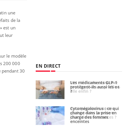
atin une
faits de la
» est un
ut leur
 sur le modèle
es 200 000
EN DIRECT
ue pendant 30
icaments GLP-1
VIH : la fin du comprimé
t-ils aussi les os
tous les jours se profile-t-
elle enfin ?
alovirus : ce qui
Pourquoi votre ventre
ans la prise en
gâche-t-il les premiers
des femmes
jours de vos vacances ?
es