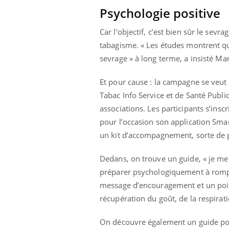
us : un cas
Comment oublier les
Psychologie positive
chez un touriste
écrans en vacances ?
e
Car l’objectif, c’est bien sûr le sev
tabagisme. « Les études montrent qu
sevrage » à long terme, a insisté Ma
Et pour cause : la campagne se veut
Tabac Info Service et de Santé Publiq
associations. Les participants s’insc
pour l’occasion son application Smar
un kit d’accompagnement, sorte de p
Dedans, on trouve un guide, « je me
préparer psychologiquement à rompre
message d’encouragement et un point 
récupération du goût, de la respirati
On découvre également un guide pour