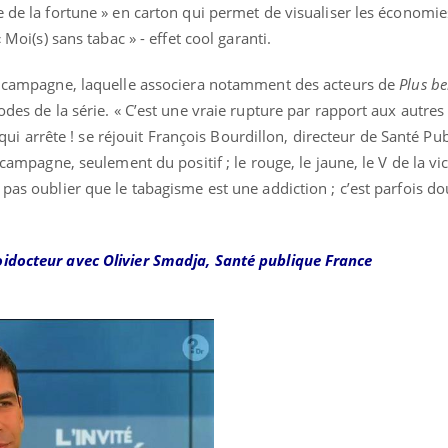
e de la fortune » en carton qui permet de visualiser les économies
 Moi(s) sans tabac » - effet cool garanti.
te campagne, laquelle associera notamment des acteurs de
Plus bel
sodes de la série. « C’est une vraie rupture par rapport aux autr
ce qui arrête ! se réjouit François Bourdillon, directeur de Santé P
 campagne, seulement du positif ; le rouge, le jaune, le V de la vic
 pas oublier que le tabagisme est une addiction ; c’est parfois d
oidocteur avec Olivier Smadja, Santé publique France