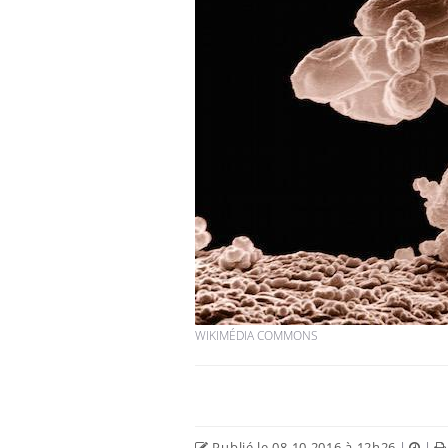
Bébés, jeunes enfants :
quelle trousse à
pharmacie pour les
vacances ?
Syndrome métabolique :
quels sont les meilleurs
exercices physiques ?
Comment éviter une otite
pendant les vacances ?
WIKIMÉDIA COMMONS
Publié le 08.10.2016 à 12h26
|
|