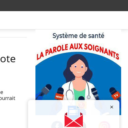
iote
le
urrait
Publicité