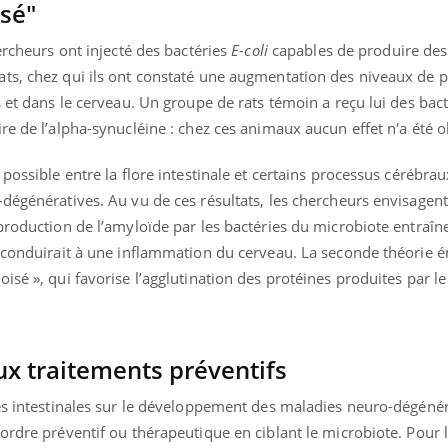
sé"
ercheurs ont injecté des bactéries
E-coli
capables de produire des
ts, chez qui ils ont constaté une augmentation des niveaux de 
s et dans le cerveau. Un groupe de rats témoin a reçu lui des bact
re de l’alpha-synucléine : chez ces animaux aucun effet n'a été 
 possible entre la flore intestinale et certains processus cérébra
-dégénératives. Au vu de ces résultats, les chercheurs envisagen
production de l’amyloïde par les bactéries du microbiote entraîne
t conduirait à une inflammation du cerveau. La seconde théorie é
isé », qui favorise l’agglutination des protéines produites par l
ux traitements préventifs
ies intestinales sur le développement des maladies neuro-dégéné
ordre préventif ou thérapeutique en ciblant le microbiote. Pour l