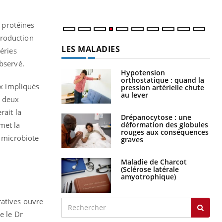
 protéines
production
LES MALADIES
éries
observé.
Hypotension
orthostatique : quand la
ux impliqués
pression artérielle chute
au lever
t deux
rait la
Drépanocytose : une
déformation des globules
met la
rouges aux conséquences
e microbiote
graves
Maladie de Charcot
(Sclérose latérale
amyotrophique)
ratives ouvre
e le Dr