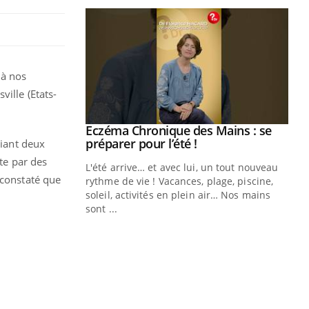
 à nos
ille (Etats-
ale : et si on
Eczéma Chronique des Mains : se
Youtube
ube
Youtube
préparer pour l’été !
diant deux
ite par des
e diabète de type 2
L'été arrive… et avec lui, un tout nouveau
 constaté que
çues chez les
rythme de vie ! Vacances, plage, piscine,
ez les soignants.
soleil, activités en plein air… Nos mains
sont ...
Di
You
Le 
nom
dia
défi