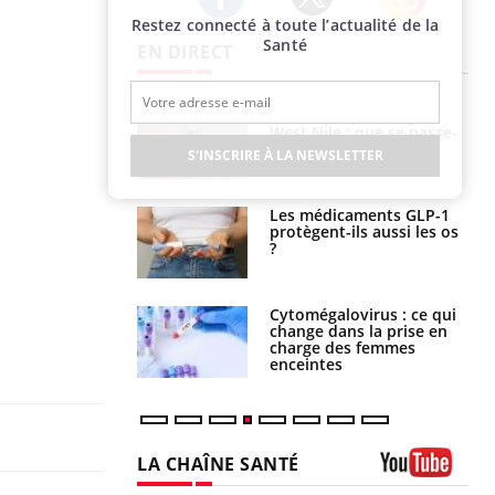
Restez connecté à toute l’actualité de la
Twitter
Facebook
Instagram
Santé
EN DIRECT
 oublier les
Chikungunya, dengue,
en vacances ?
West Nile : que se passe-
t-il dans le sud de la
S'INSCRIRE À LA NEWSLETTER
France ?
s connectés :
Les médicaments GLP-1
 le travail
protègent-ils aussi les os
 de plus en plus
?
soirées
olorectal : une
Cytomégalovirus : ce qui
e simple aurait
change dans la prise en
la donne au Pays
charge des femmes
enceintes
LA CHAÎNE SANTÉ
Youtube