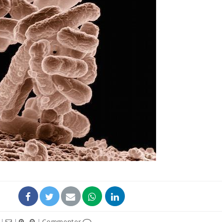
Hantavirus : un cas
Comment
détecté chez un touriste
écrans 
en France
Mortalité infantile : un
Toujour
rapport s’interroge sur
comment
son taux élevé en France
empiète
sur nos 
Grossesse à risque : ce jus
Cancer c
naturel attire l'attention
stratégi
des chercheurs
changé 
basque
|
|
|
Commenter