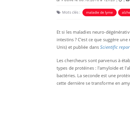
Mots clés :
maladie de lyme
alzh
Car
You
pré
Et si les maladies neuro-dégénérativ
Fati
mêm
intestins ? C'est ce que suggère une
care
Unis) et publiée dans
Scientific repor
...
Eczéma Chronique des Mains :
Youtube
Youtube
expliquer ma maladie
Les chercheurs sont parvenus à établ
types de protéines : l'amyloïde et l'
Il y a des sujets qui sont faciles à aborder...
bactéries. La seconde est une protéi
d'autres non ! D'un côté, poser des
questions sur la maladie d'un proche c'est
cette dernière se transforme en amyl
montrer ...