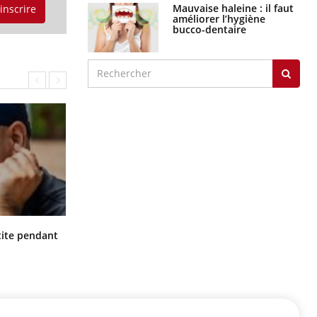
Mauvaise haleine : il faut
'inscrire
améliorer l’hygiène
bucco-dentaire
Hantavirus : un cas détecté chez un
ite pendant
touriste en France