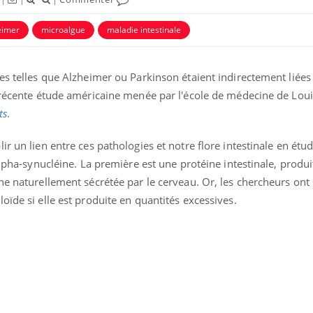
eimer
microalgue
maladie intestinale
ence en fer : comprendre pour
tube
Youtube
venir
es telles que Alzheimer ou Parkinson étaient indirectement liées
gue, irritabilité, brouillard mental ou
e alopécie… Les symptômes de la
 récente étude américaine menée par l'école de médecine de Louisv
nce en fer sont multiples ce qui la rend
ts
.
Insuline & Charge ment
Youtube
Yout
osait en parler??
ir un lien entre ces pathologies et notre flore intestinale en étu
alpha-synucléine. La première est une protéine intestinale, produ
En 2026, l'insuline dans l
ne naturellement sécrétée par le cerveau. Or, les chercheurs ont
reste entourée d'idées re
patients comme parfois ch
oïde si elle est produite en quantités excessives.