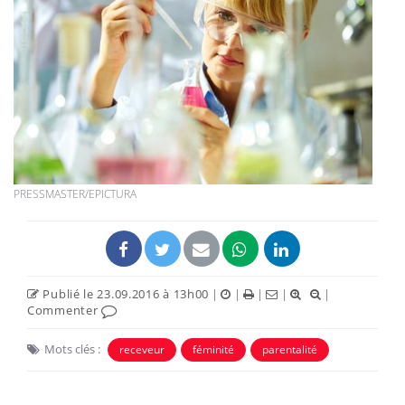
PRESSMASTER/EPICTURA
Publié le 23.09.2016 à 13h00
|
|
|
|
|
Commenter
Mots clés :
receveur
féminité
parentalité