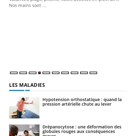
Nos mains sont ...
Dia
You
Le 
pers
ques
LES MALADIES
Hypotension orthostatique : quand la
pression artérielle chute au lever
Drépanocytose : une déformation des
globules rouges aux conséquences
graves