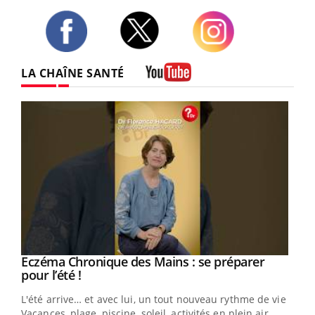
Twitter
Facebook
Instagram
LA CHAÎNE SANTÉ
Youtube
Eczéma Chronique des Mains : se préparer
Youtube
Youtube
pour l’été !
L'été arrive… et avec lui, un tout nouveau rythme de vie !
Vacances, plage, piscine, soleil, activités en plein air…