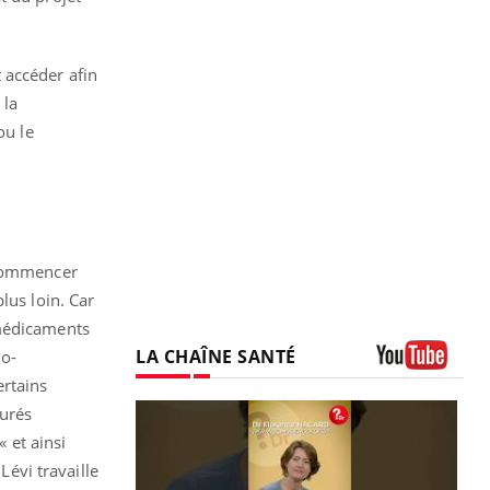
 accéder afin
 la
ou le
 commencer
lus loin. Car
 médicaments
LA CHAÎNE SANTÉ
no-
ertains
Youtube
surés
 et ainsi
Lévi travaille