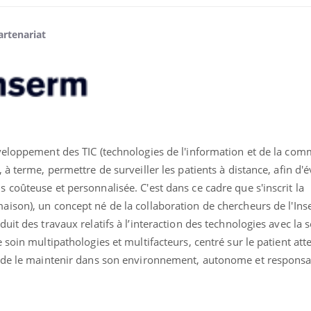
artenariat
veloppement des TIC (technologies de l'information et de la com
à terme, permettre de surveiller les patients à distance, afin d'
coûteuse et personnalisée. C'est dans ce cadre que s'inscrit la
VIH : la fin du comprimé
Le Viagr
 maison), un concept né de la collaboration de chercheurs de l'Ins
tous les jours se profile-t-
freiner 
elle enfin ?
cancer ?
it des travaux relatifs à l’interaction des technologies avec la s
soin multipathologies et multifacteurs, centré sur le patient atte
t de le maintenir dans son environnement, autonome et responsa
Pourquoi votre ventre
Pourquo
gâche-t-il les premiers
de prot
jours de vos vacances ?
finalem