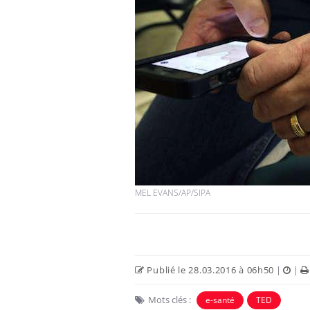
MEL EVANS/AP/SIPA
Publié le 28.03.2016 à 06h50
|
|
Mots clés :
e-santé
TED