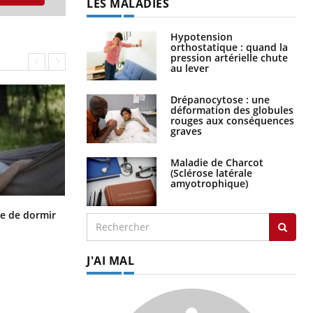
LES MALADIES
Hypotension
orthostatique : quand la
pression artérielle chute
au lever
Drépanocytose : une
déformation des globules
rouges aux conséquences
graves
Maladie de Charcot
(Sclérose latérale
amyotrophique)
VIH : la fin du comprimé tous les
le de dormir
jours se profile-t-elle enfin ?
J'AI MAL