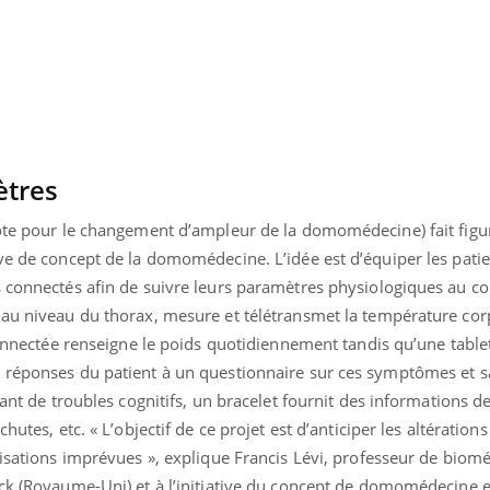
Fortes chaleurs :
Grossess
pourquoi le risque de
que dit 
noyade grimpe-t-il ?
ètres
lote pour le changement d’ampleur de la domomédecine) fait figu
ve de concept de la domomédecine. L’idée est d’équiper les patie
s connectés afin de suivre leurs paramètres physiologiques au c
 au niveau du thorax, mesure et télétransmet la température corp
 connectée renseigne le poids quotidiennement tandis qu’une tablet
 réponses du patient à un questionnaire sur ces symptômes et s
rant de troubles cognitifs, un bracelet fournit des informations d
hutes, etc. « L’objectif de ce projet est d’anticiper les altérations
lisations imprévues », explique Francis Lévi, professeur de biom
ick (Royaume-Uni) et à l’initiative du concept de domomédecine e