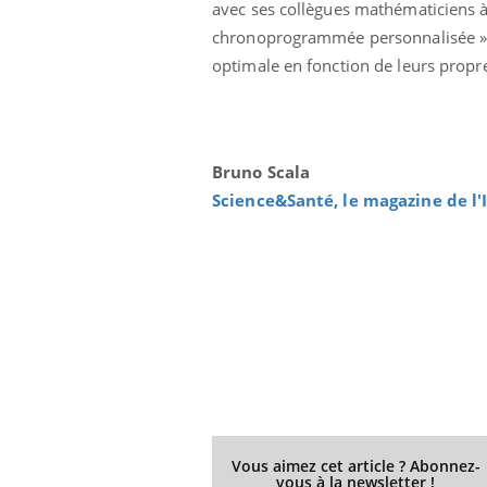
avec ses collègues mathématiciens à
chronoprogrammée personnalisée ». Da
optimale en fonction de leurs propr
Eczéma Chronique des Mains :
Car
Youtube
You
Youtube
expliquer ma maladie
pré
Il y a des sujets qui sont faciles à aborder...
Fati
Bruno Scala
d'autres non ! D'un côté, poser des
mêm
Science&Santé, le magazine de l
questions sur la maladie d'un proche c'est
care
montrer ...
...
Vous aimez cet article ? Abonnez-
vous à la newsletter !