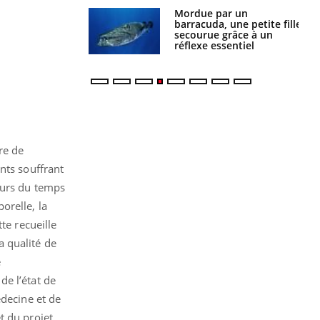
e et chaleur : ce
Mordue par un
la science
barracuda, une petite fille
secourue grâce à un
réflexe essentiel
re de
nts souffrant
ours du temps
orelle, la
te recueille
a qualité de
e
 de l’état de
édecine et de
t du projet