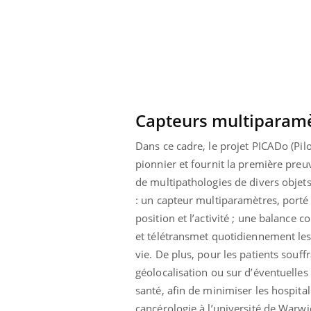
La sieste empêche-t-elle
de dormir la nuit ?
Capteurs multiparam
Dans ce cadre, le projet PICADo (Pi
pionnier et fournit la première preu
de multipathologies de divers objet
: un capteur multiparamètres, porté
position et l’activité ; une balance
et télétransmet quotidiennement les
vie. De plus, pour les patients souff
géolocalisation ou sur d’éventuelles c
santé, afin de minimiser les hospita
cancérologie à l’université de Warw