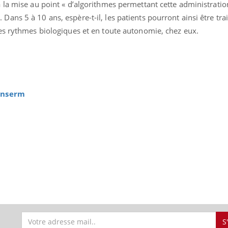
 la mise au point « d’algorithmes permettant cette administratio
ns 5 à 10 ans, espère-t-il, les patients pourront ainsi être tra
es rythmes biologiques et en toute autonomie, chez eux.
ence en fer : comprendre pour
Insuline & Charge ment
tube
Youtube
Youtube
Yout
venir
osait en parler??
gue, irritabilité, brouillard mental ou
En 2026, l'insuline dans l
e alopécie… Les symptômes de la
reste entourée d'idées re
'Inserm
nce en fer sont multiples ce qui la rend
patients comme parfois ch
S