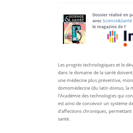
Dossier réalisé en p
avec
Science&Santé
le magazine de l'
Les progrès technologiques et le dé
dans le domaine de la santé doivent, 
une médecine plus préventive, moins 
Les médicaments GLP-1
domomédecine (du latin
domus
, la
protègent-ils aussi les os
?
l'Académie des technologies qui condu
est ainsi de concevoir un système de 
d'affections chroniques, permettan
Cytomégalovirus : ce qui
change dans la prise en
santé.
charge des femmes
enceintes