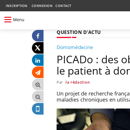
INSCRIPTION
CONNEXION
CONTACT
Menu
QUESTION D'ACTU
Domomédecine
PICADo : des o
le patient à do
Par
la rédaction
Un projet de recherche françai
maladies chroniques en utilis