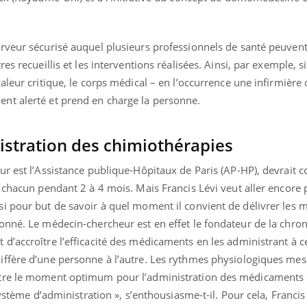
rveur sécurisé auquel plusieurs professionnels de santé peuvent
s recueillis et les interventions réalisées. Ainsi, par exemple, si
aleur critique, le corps médical – en l’occurrence une infirmière 
nt alerté et prend en charge la personne.
istration des chimiothérapies
ur est l’Assistance publique-Hôpitaux de Paris (AP-HP), devrait
 chacun pendant 2 à 4 mois. Mais Francis Lévi veut aller encore p
i pour but de savoir à quel moment il convient de délivrer les
onné. Le médecin-chercheur est en effet le fondateur de la chro
’accroître l’efficacité des médicaments en les administrant à c
iffère d’une personne à l’autre. Les rythmes physiologiques me
tre le moment optimum pour l’administration des médicaments «
ystème d’administration », s’enthousiasme-t-il. Pour cela, Francis 