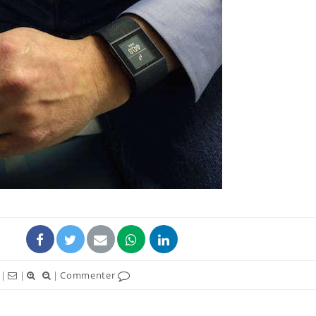
|
|
|
Commenter