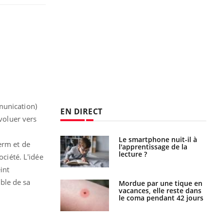
munication)
EN DIRECT
évoluer vers
a pourrait-il
Le smartphone nuit-il à
erm et de
la propagation du
l'apprentissage de la
lecture ?
ociété. L'idée
int
ble de sa
i manger moins
Mordue par une tique en
éines pourrait
vacances, elle reste dans
ent être bénéfique
le coma pendant 42 jours