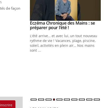
n
ités de façon
ale : et si on
Eczéma Chronique des Mains : se
Youtube
ube
Youtube
préparer pour l’été !
e diabète de type 2
L'été arrive… et avec lui, un tout nouveau
çues chez les
rythme de vie ! Vacances, plage, piscine,
ez les soignants.
soleil, activités en plein air… Nos mains
sont ...
Di
You
Le 
nom
dia
défi
'inscrire